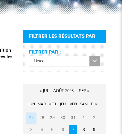
FILTRER LES RÉSULTATS PAR
sition
FILTRER PAR :
tes les
AOÛT 2026
< JUI
SEP >
LUN
MAR
MER
JEU
VEN
SAM
DIM
27
28
29
30
31
1
2
3
4
5
6
7
8
9