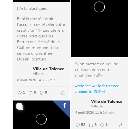
I Arts plastiques I
Et si la rentrée était
l'occasion de révéler votre
créativité ? ✨ Les ateliers
d’arts plastiques du
Forum des Arts & de la
Culture reprennent du
service à la rentrée.
Dessin, peinture...
Si on mettait un peu de
Ville de Talence
couleurs dans notre
Ville de Talence
quotidien ? 🌈✨
6 août 2026 14 h 33 min
#talence
#villedetalence
#peixotto
#GPM
1
0
0
Ville de Talence
Ville de Talence
4 août 2026 11 h 14 min
53
3
1