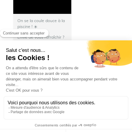
On se la coule douce à la
piscine ! ☀️
Envie de vous rafraîchir ?
💦 Direction le stade
nautique Henri
Deschamps !
🏊 Bassin
olympique, piscine à
vagues, pentagliss, jeux
d’extérieur, espace...
Ville de Talence
Ville de Talence
23 juillet 2026 14 h 10 min
23
2
3
SHOW MORE