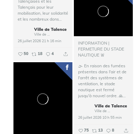
Talençaises et les
Talençais pour leur
mobilisation, leur solidarité
et les nombreux dons...
Ville de Talence
Ville de Talence
26 juillet 2026 21 h 16 min
INFORMATION |
FERMETURE DU STADE
50
18
4
NAUTIQUE 🚨
🌫️ En raison des fumées
présentes dans l'air et de
l'arrêt des systèmes de
ventilation, le stade
nautique est fermé
jusqu'à nouvel ordre.
🙏...
Ville de Talence
Ville de Talence
26 juillet 2026 10 h 55 min
75
13
8