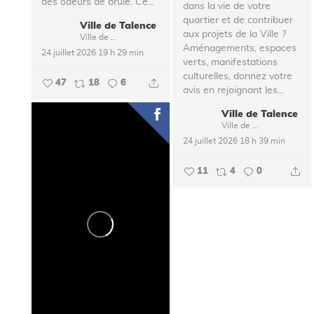
des odeurs de brûlé.
Ce...
dans la vie de votre
quartier et de contribuer
Ville de Talence
aux projets de la Ville ?
Ville de Talence
Aménagements, espaces
24 juillet 2026 19 h 29 min
verts, manifestations
culturelles, donnez votre
47
18
6
avis en rejoignant les...
Ville de Talence
Ville de Talence
24 juillet 2026 18 h 39 min
11
4
0