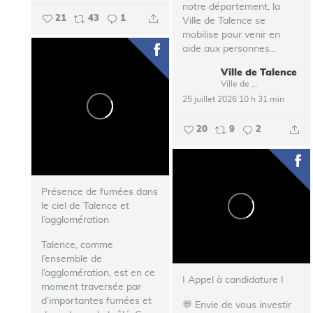
notre département, la
21
43
1
Ville de Talence se
mobilise pour venir en
aide aux personnes...
Ville de Talence
Ville de Talence
25 juillet 2026 10 h 31 min
20
9
2
Présence de fumées dans
le ciel de Talence et
l’agglomération
Talence, comme
l’ensemble de
l’agglomération, est en ce
I Appel à candidature I
moment traversée par
d’importantes fumées et
💬 Envie de vous investir