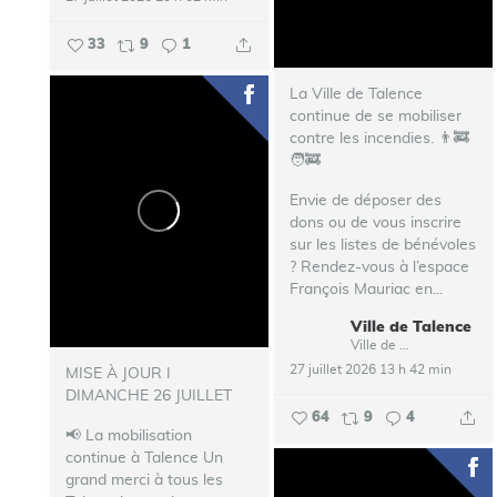
33
9
1
La Ville de Talence
continue de se mobiliser
contre les incendies. 👨‍🚒
🧑‍🚒
Envie de déposer des
dons ou de vous inscrire
sur les listes de bénévoles
? Rendez-vous à l’espace
François Mauriac en...
Ville de Talence
Ville de Talence
27 juillet 2026 13 h 42 min
MISE À JOUR I
DIMANCHE 26 JUILLET
64
9
4
📢 La mobilisation
continue à Talence
Un
grand merci à tous les