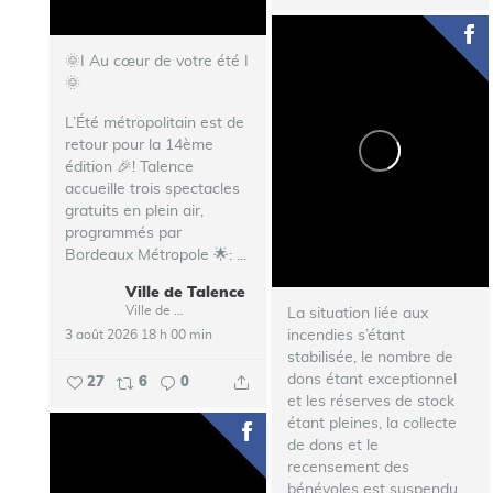
🌞I Au cœur de votre été I
🌞
L’Été métropolitain est de
retour pour la 14ème
édition 🎉!
Talence
accueille trois spectacles
gratuits en plein air,
programmés par
Bordeaux Métropole 🌟:
...
Ville de Talence
Ville de Talence
La situation liée aux
incendies s’étant
3 août 2026 18 h 00 min
stabilisée, le nombre de
dons étant exceptionnel
27
6
0
et les réserves de stock
étant pleines, la collecte
de dons et le
recensement des
bénévoles est suspendu