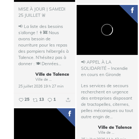
MISE À JOUR | SAMEDI
25 JUILLET 🚨
📢 La liste des besoins
s’allonge !
👨‍🚒 Nous
avons besoin de
nourriture pour les repas
des pompiers hébergés à
Talence.
N’hésitez pas à
📢 APPEL À LA
donner :
🍽️ Denrées...
SOLIDARITÉ – Incendie
Ville de Talence
en cours en Gironde
Ville de Talence
Les services de secours
25 juillet 2026 19 h 27 min
recherchent en urgence
des entreprises disposant
25
13
1
de tractopelles, citernes,
pelles mécaniques ou tout
autre engin de...
Ville de Talence
Ville de Talence