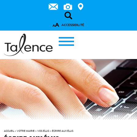
A
ACCESSIBILITÉ
A
ACCUEIL
>
VOTRE MAIRIE
>
VOS ÉLUS
>
ÉCRIRE AUX ÉLUS