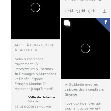
25 juillet 2026 11 h 43 min
18
46
6
APPEL À DONS URGENT
À TALENCE 🚨
Nous recherchons
rapidement : ☕
Percolateurs & Thermos
🔌 Rallonges & Multiprises
📍 Dépôt : Espace
François Mauriac ⏰
🔥 Solidarité avec les
Horaires : Jusqu'à mardi...
sinistrés des incendies en
Gironde
Ville de Talence
Ville de Talence
Face aux incendies qui
25 juillet 2026 11 h 01 min
touchent actuellement