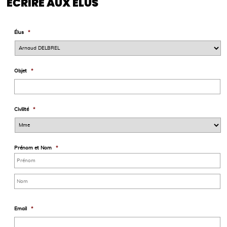
ÉCRIRE AUX ÉLUS
Élus
*
Objet
*
Civilité
*
Prénom et Nom
*
Email
*