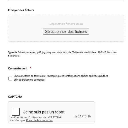
Envoyer des fichiers
Déposez les fichiers ici ou
Sélectionnez des fichiers
Types de fichiers acceptés : pdf, jpg, png, doc, docx, odt, xls, Taille max. des fichiers : 180 MB, Max. des
fichiers : 5.
Consentement
*
En soumettant ce formulaire, j'accepte que les informations saisies soient exploitées
afin de traiter ma demande
CAPTCHA