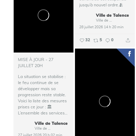
jusqu’à nouvel ordre.🫂
Ville de Talence
...
Ville de Talence
28 juillet 2026 14 h 20 min
32
5
0
MISE À JOUR - 27
JUILLET 20H
La situation se stabilise :
le feu continue de se
développer mais sa
progression reste stable.
Voici la liste des mesures
prises ce jour :
🏛️
L’ensemble des services...
Ville de Talence
Ville de Talence
27 juillet 2026 20 h 02 min