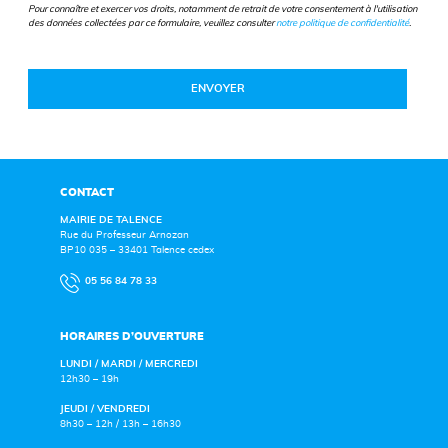
Pour connaître et exercer vos droits, notamment de retrait de votre consentement à l'utilisation
des données collectées par ce formulaire, veuillez consulter
notre politique de confidentialité
.
CONTACT
MAIRIE DE TALENCE
Rue du Professeur Arnozan
BP10 035 – 33401 Talence cedex
05 56 84 78 33
HORAIRES D’OUVERTURE
LUNDI / MARDI / MERCREDI
12h30 – 19h
JEUDI / VENDREDI
8h30 – 12h / 13h – 16h30