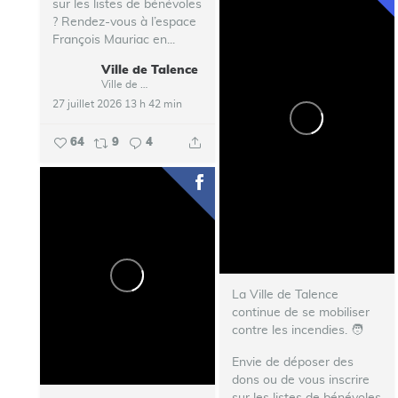
sur les listes de bénévoles
? Rendez-vous à l’espace
François Mauriac en...
Ville de Talence
Ville de Talence
27 juillet 2026 13 h 42 min
64
9
4
La Ville de Talence
continue de se mobiliser
contre les incendies. ‍🧑‍
Envie de déposer des
dons ou de vous inscrire
sur les listes de bénévoles