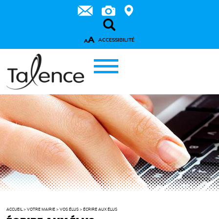
A
ACCESSIBILITÉ
A
ACCUEIL
>
VOTRE MAIRIE
>
VOS ÉLUS
>
ÉCRIRE AUX ÉLUS