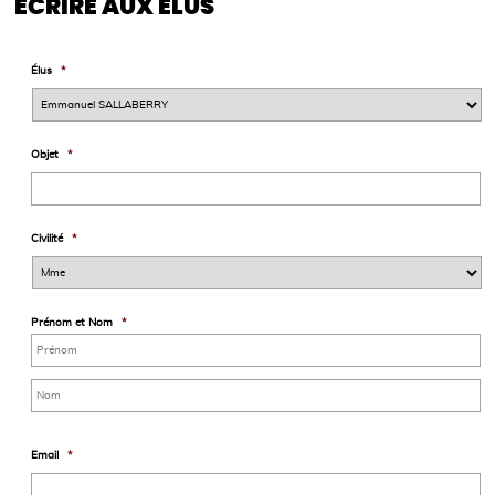
ÉCRIRE AUX ÉLUS
Élus
*
Objet
*
Civilité
*
Prénom et Nom
*
Email
*