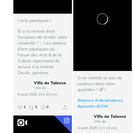
I Arts plastiques I
Et si la rentrée était
l'occasion de révéler votre
créativité ? ✨ Les ateliers
d’arts plastiques du
Forum des Arts & de la
Culture reprennent du
service à la rentrée.
Dessin, peinture...
Si on mettait un peu de
Ville de Talence
couleurs dans notre
Ville de Talence
quotidien ? 🌈✨
6 août 2026 14 h 33 min
#talence
#villedetalence
#peixotto
#GPM
1
0
0
Ville de Talence
Ville de Talence
4 août 2026 11 h 14 min