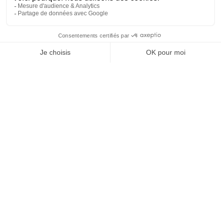
69
6
SHOW MORE