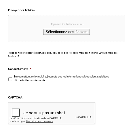
Envoyer des fichiers
Déposez les fichiers ici ou
Sélectionnez des fichiers
Types de fichiers acceptés : pdf, jpg, png, doc, docx, odt, xls, Taille max. des fichiers : 180 MB, Max. des
fichiers : 5.
Consentement
*
En soumettant ce formulaire, j'accepte que les informations saisies soient exploitées
afin de traiter ma demande
CAPTCHA