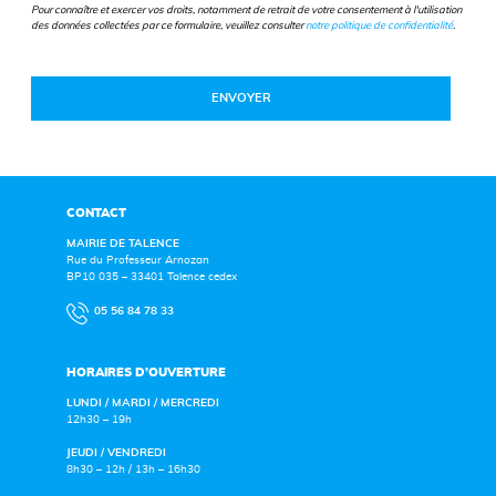
Pour connaître et exercer vos droits, notamment de retrait de votre consentement à l'utilisation
des données collectées par ce formulaire, veuillez consulter
notre politique de confidentialité
.
CONTACT
MAIRIE DE TALENCE
Rue du Professeur Arnozan
BP10 035 – 33401 Talence cedex
05 56 84 78 33
HORAIRES D’OUVERTURE
LUNDI / MARDI / MERCREDI
12h30 – 19h
JEUDI / VENDREDI
8h30 – 12h / 13h – 16h30