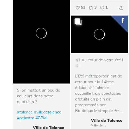
53
3
1
🌞I Au cœur de votre été I
🌞
L’Été métropolitain est de
retour pour la 14ème
édition 🎉!
Talence
Si on mettait un peu de
accueille trois spectacles
couleurs dans notre
gratuits en plein air,
quotidien ?
programmés par
Bordeaux Métropole 🌟:
...
#talence
#villedetalence
#peixotto
#GPM
Ville de Talence
Ville de Talence
Ville de Talence