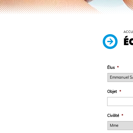
ACCU
É
Élus
*
Objet
*
Civilité
*