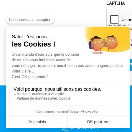
CAPTCHA
Pour connaître e
données collect
CONTACT
MAIRIE DE TALENCE
Rue du Professeur Arnozan
BP10 035 – 33401 Talence cedex
05 56 84 78 33