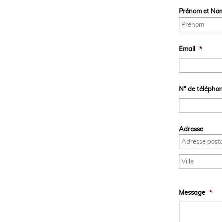
Prénom et No
Email
*
N° de télépho
Adresse
Message
*