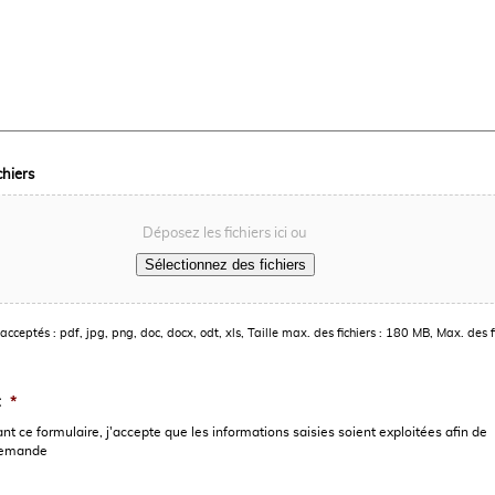
chiers
Déposez les fichiers ici ou
Sélectionnez des fichiers
acceptés : pdf, jpg, png, doc, docx, odt, xls, Taille max. des fichiers : 180 MB, Max. des fi
t
*
t ce formulaire, j'accepte que les informations saisies soient exploitées afin de
demande