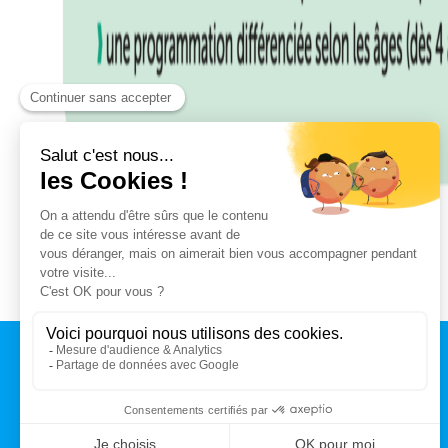
COÛT :
7,6
MILLIONS D’EUROS
CONTACT
MAIRIE DE TALENCE
Rue du Professeur Arnozan
BP10 035 – 33401 Talence cedex