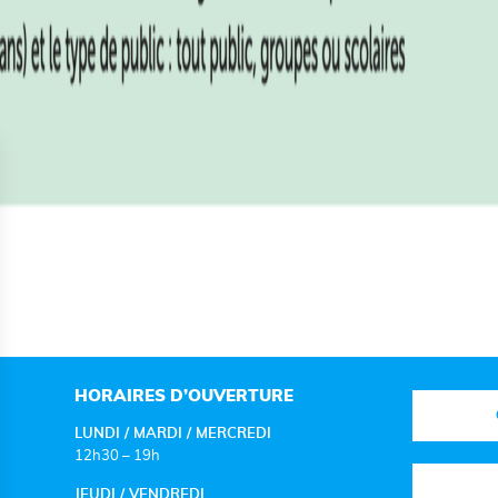
HORAIRES D’OUVERTURE
LUNDI / MARDI / MERCREDI
12h30 – 19h
JEUDI / VENDREDI