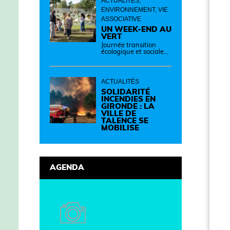
ACTUALITÉS,
ENVIRONNEMENT, VIE
ASSOCIATIVE
UN WEEK-END AU
VERT
Journée transition
écologique et sociale
Samedi 12 septembre
de 14h à 19h Des
idées, des solutions et
des rencontres pour
ACTUALITÉS
passer à l'action !
Cette journée réunit
SOLIDARITÉ
de nombreux
INCENDIES EN
partenaires autour
GIRONDE : LA
d'initiatives concrètes
VILLE DE
pour un territoire plus
TALENCE SE
durable et solidaire.
MOBILISE
AGENDA