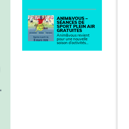
ANIM&VOUS –
SÉANCES DE
SPORT PLEIN AIR
GRATUITES
Anim&vous revient
pour une nouvelle
saison d’activités…