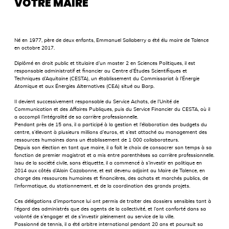
VOTRE MAIRE
Né en 1977, père de deux enfants, Emmanuel Sallaberry a été élu maire de Talence
en octobre 2017.
Diplômé en droit public et titulaire d’un master 2 en Sciences Politiques, il est
responsable administratif et financier au Centre d’Études Scientifiques et
Techniques d’Aquitaine (CESTA), un établissement du Commissariat à l’Énergie
Atomique et aux Énergies Alternatives (CEA) situé au Barp.
Il devient successivement responsable du Service Achats, de l’Unité de
Communication et des Affaires Publiques, puis du Service Financier du CESTA, où il
a accompli l’intégralité de sa carrière professionnelle.
Pendant près de 15 ans, il a participé à la gestion et l’élaboration des budgets du
centre, s’élevant à plusieurs millions d’euros, et s’est attaché au management des
ressources humaines dans un établissement de 1 000 collaborateurs.
Depuis son élection en tant que maire, il a fait le choix de consacrer son temps à sa
fonction de premier magistrat et a mis entre parenthèses sa carrière professionnelle.
Issu de la société civile, sans étiquette, il a commencé à s’investir en politique en
2014 aux côtés d’Alain Cazabonne, et est devenu adjoint au Maire de Talence, en
charge des ressources humaines et financières, des achats et marchés publics, de
l’informatique, du stationnement, et de la coordination des grands projets.
Ces délégations d’importance lui ont permis de traiter des dossiers sensibles tant à
l’égard des administrés que des agents de la collectivité, et l’ont conforté dans sa
volonté de s’engager et de s’investir pleinement au service de la ville.
Passionné de tennis, il a été arbitre international pendant 20 ans et poursuit sa