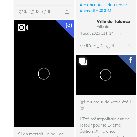
#talence
#villedetalence
#peixotto
#GPM
1
0
0
Ville de Talence
Ville de Talence
4 août 2026 11 h 14 min
53
3
1
🌞I Au cœur de votre été I
🌞
L’Été métropolitain est de
retour pour la 14ème
édition 🎉!
Talence
Si on mettait un peu de