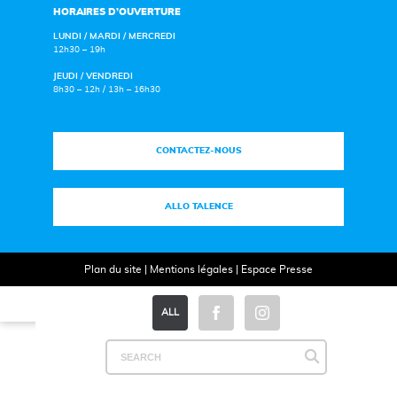
HORAIRES D’OUVERTURE
LUNDI / MARDI / MERCREDI
12h30 – 19h
JEUDI / VENDREDI
8h30 – 12h / 13h – 16h30
CONTACTEZ-NOUS
ALLO TALENCE
Plan du site
|
Mentions légales
|
Espace Presse
ALL