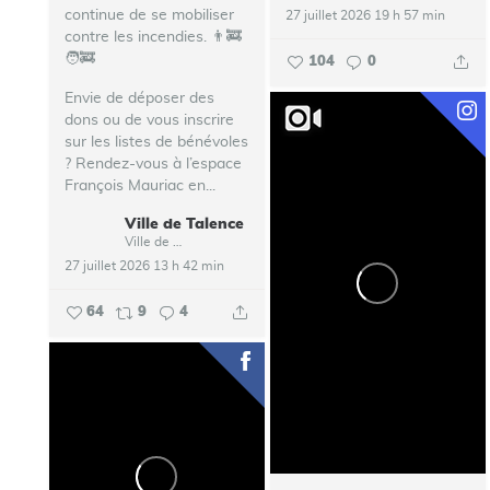
continue de se mobiliser
27 juillet 2026 19 h 57 min
contre les incendies. 👨‍🚒
🧑‍🚒
104
0
Envie de déposer des
dons ou de vous inscrire
sur les listes de bénévoles
? Rendez-vous à l’espace
François Mauriac en...
Ville de Talence
Ville de Talence
27 juillet 2026 13 h 42 min
64
9
4