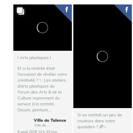
I Arts plastiques I
Et si la rentrée était
l'occasion de révéler votre
créativité ? ✨ Les ateliers
d’arts plastiques du
Forum des Arts & de la
Culture reprennent du
service à la rentrée.
Dessin, peinture...
Si on mettait un peu de
Ville de Talence
couleurs dans notre
Ville de Talence
quotidien ? 🌈✨
6 août 2026 14 h 33 min