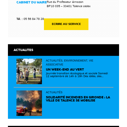
Rue du Professeur Arnozan
CABINET DU MAIRE
BP10 035 – 33401 Talence cedex
Tél. :
05 56 84 78 28
ECRIRE AU SERVICE
ACTUALITES
ACTUALITÉS, ENVIRONNEMENT, VIE
ASSOCIATIVE
UN WEEK-END AU VERT
Journée transition écologique et sociale Samedi
12 septembre de 14h à 19h Des idées, des
solutions et des rencontres pour passer à
l'action ! Cette journée réunit de nombreux
partenaires autour d'initiatives concrètes pour
un territoire plus durable et solidaire.
ACTUALITÉS
SOLIDARITÉ INCENDIES EN GIRONDE : LA
VILLE DE TALENCE SE MOBILISE