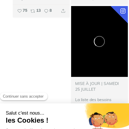
75
13
8
MISE À JOUR | SAMEDI
25 JUILLET
La liste des besoins
s’allonge !
‍ Nous avons
besoin de nourriture pour
les repas des pompiers
hébergés à Talence.
N’hésitez pas à donner :