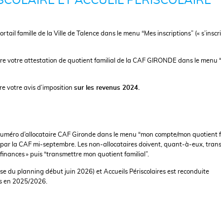
SCOLAIRE ET ACCUEIL PÉRISCOLAIRE
portail famille de la Ville de Talence dans le menu “Mes inscriptions”
(« s’inscr
ttre votre attestation de quotient familial de la CAF GIRONDE dans le menu
re votre avis d’imposition
sur les revenus 2024.
e numéro d’allocataire CAF Gironde dans le menu “mon compte/mon quotient fa
t par la CAF mi-septembre. Les non-allocataires doivent, quant-à-eux, tran
 finances » puis “transmettre mon quotient familial”.
base du planning début juin 2026) et Accueils Périscolaires est reconduite
és en 2025/2026.