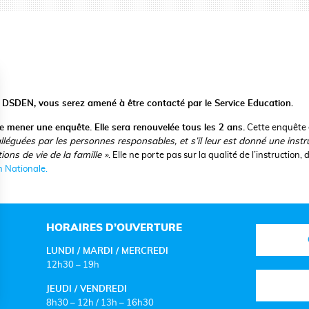
la DSDEN, vous serez amené à être contacté par le Service Education.
de mener une enquête. Elle sera renouvelée tous les 2 ans.
Cette enquête 
alléguées par les personnes responsables, et s’il leur est donné une instr
ons de vie de la famille »
. Elle ne porte pas sur la qualité de l’instruction, 
 Nationale.
HORAIRES D’OUVERTURE
LUNDI / MARDI / MERCREDI
12h30 – 19h
JEUDI / VENDREDI
8h30 – 12h / 13h – 16h30