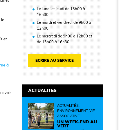
ail et
Le lundi et jeudi de 13h00 à
16h30
 le
Le mardi et vendredi de 9h00 à
12h00
Le mercredi de 9h00 à 12h00 et
s et
de 13h00 à 16h30
ECRIRE AU SERVICE
rire à
ACTUALITES
à avoir
ACTUALITÉS,
ENVIRONNEMENT, VIE
ASSOCIATIVE
UN WEEK-END AU
VERT