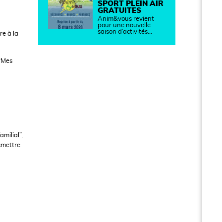
SPORT PLEIN AIR
GRATUITES
Anim&vous revient
pour une nouvelle
saison d’activités…
ire à la
 “Mes
milial”,
smettre