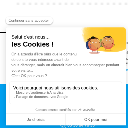
INSTRUCTION À DOMICILE
Si votre demande d’Instruction en Famille a été acceptée par 
En effet, dès la première année d’IEF, le Maire aura obligation 
menée
« uniquement aux fins d’établir quelles sont les raisons 
dans la mesure compatible avec leur état de santé et les conditi
validation est de la compétence du ministère chargé de l’
Éducation
CONTACT
MAIRIE DE TALENCE
Rue du Professeur Arnozan
BP10 035 – 33401 Talence cedex
05 56 84 78 33