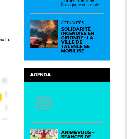
Journée transition
écologique et sociale
Samedi 12 septembre
de 14h à 19h Des
idées, des solutions et
des rencontres pour
ACTUALITÉS
passer à l'action !
Cette journée réunit
SOLIDARITÉ
de nombreux
INCENDIES EN
partenaires autour
GIRONDE : LA
ail, à
d'initiatives concrètes
VILLE DE
pour un territoire plus
TALENCE SE
durable et solidaire.
MOBILISE
AGENDA
ANIM&VOUS –
SÉANCES DE