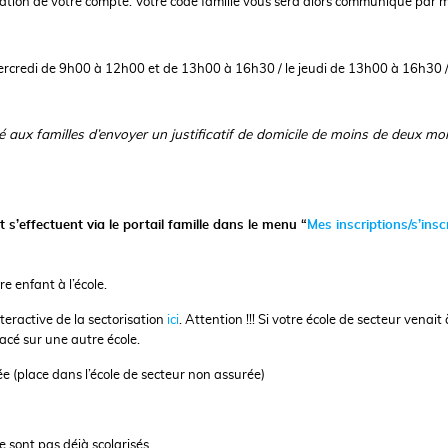
réation de votre compte. Votre code famille vous sera alors communiqué par m
ercredi de 9h00 à 12h00 et de 13h00 à 16h30 / le jeudi de 13h00 à 16h30 /
aux familles d’envoyer un justificatif de domicile de moins de deux moi
et s’effectuent via le portail famille dans le menu “
Mes inscriptions/s’insc
re enfant à l’école.
teractive de la sectorisation
ici
.
Attention !!! Si votre école de secteur venait 
acé sur une autre école.
ée (place dans l’école de secteur non assurée)
 sont pas déjà scolarisés,