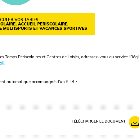
CULER VOS TARIFS
OLAIRE, ACCUEIL PERISCOLAIRE,
LE MULTISPORTS ET VACANCES SPORTIVES
les Temps Périscolaires et Centres de Loisirs, adressez-vous au service “Rég
il
.
ment automatique accompagné d’un R.I.B. :
TÉLÉCHARGER LE DOCUMENT