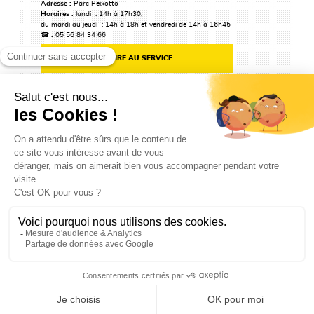
Adresse :
Parc Peixotto
Horaires :
lundi : 14h à 17h30,
du mardi au jeudi : 14h à 18h et vendredi de 14h à 16h45
☎ :
05 56 84 34 66
ÉCRIRE AU SERVICE
LES FERMES MOBILES & PÉDAGOGIQUES
Dans le cadre de sa politique en faveur de la cause animale, chaque
année, entre mars et novembre, des fermes mobiles investissent les
espaces verts de la Ville.
EN SAVOIR PLUS
BIODIVERSITÉ ET PATRIMOINE