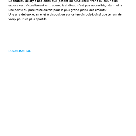
Le château de style néo-classique
(datant du XIXe siècle) trône au cœur d’un
espace vert. Actuellement en travaux, le château n’est pas accessible, néanmoins
une partie du parc reste ouvert pour le plus grand plaisir des enfants !
Une aire de jeux
et en effet à disposition sur ce terrain boisé, ainsi que terrain de
volley pour les plus sportifs.
LOCALISATION