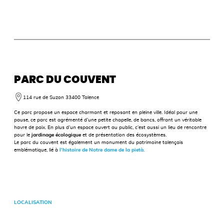
PARC DU COUVENT
114 rue de Suzon 33400 Talence
Ce parc propose un espace charmant et reposant en pleine ville. Idéal pour une
pause, ce parc est agrémenté d’une petite chapelle, de bancs, offrant un véritable
havre de paix. En plus d’un espace ouvert au public, c’est aussi un lieu de rencontre
pour le
jardinage écologique
et de présentation des écosystèmes.
Le parc du couvent est également un monument du patrimoine talençais
emblématique, lié à
l’histoire de Notre dame de la pietà.
LOCALISATION