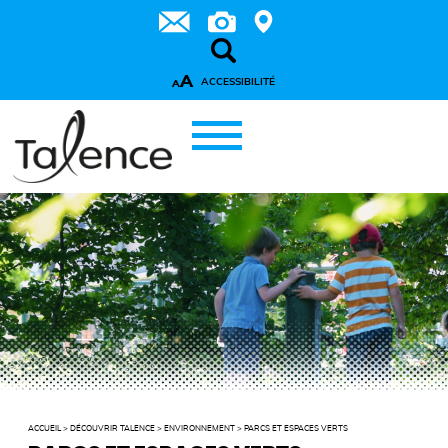
A
ACCESSIBILITÉ
A
ACCUEIL
>
DÉCOUVRIR TALENCE
>
ENVIRONNEMENT
>
PARCS ET ESPACES VERTS