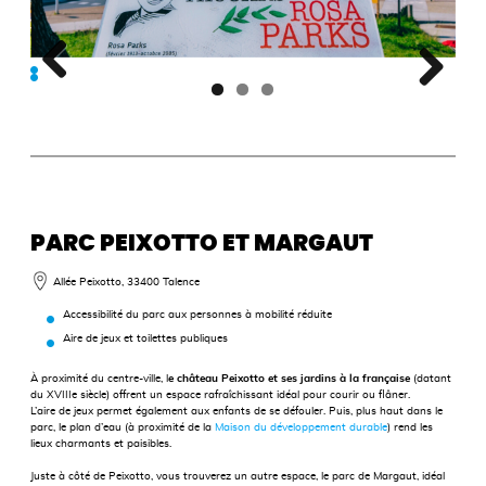
PARC PEIXOTTO ET MARGAUT
Allée Peixotto, 33400 Talence
Accessibilité du parc aux personnes à mobilité réduite
Aire de jeux et toilettes publiques
À proximité du centre-ville, l
e château Peixotto et ses jardins à la française
(datant
du XVIIIe siècle) offrent un espace rafraîchissant idéal pour courir ou flâner.
L’aire de jeux permet également aux enfants de se défouler. Puis, plus haut dans le
parc, le plan d’eau (à proximité de la
Maison du développement durable
) rend les
lieux charmants et paisibles.
Juste à côté de Peixotto, vous trouverez un autre espace, le parc de Margaut, idéal