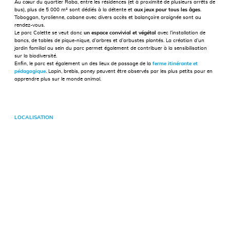
Au cœur du quartier Raba, entre les résidences (et à proximité de plusieurs arrêts de
bus), plus de 5 000 m² sont dédiés à la détente et
aux jeux pour tous les âges
.
Toboggan, tyrolienne, cabane avec divers accès et balançoire araignée sont au
rendez-vous.
Le parc Colette se veut donc
un espace convivial et végétal
avec l’installation de
bancs, de tables de pique-nique, d’arbres et d’arbustes plantés. La création d’un
jardin familial au sein du parc permet également de contribuer à la sensibilisation
sur la biodiversité.
Enfin, le parc est également un des lieux de passage de la
ferme itinérante et
pédagogique
. Lapin, brebis, poney peuvent être observés par les plus petits pour en
apprendre plus sur le monde animal.
LOCALISATION