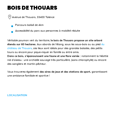
BOIS DE THOUARS
Avenue de Thouars, 33400 Talence
Parcours balisé de 4km
Accessibilité du parc aux personnes à mobilité réduite
Véritable poumon vert du territoire,
le bois de Thouars propose un site arboré
étendu sur 60 hectares
. Aux abords de l’étang, sous les sous-bois ou au pied
du
château de Thouars
, ces lieux sont idéals pour des grandes balades, des petits
tours ou encore pour pique-niquer en famille ou entre amis.
Dans ce bois, s’épanouissent une faune et une flore variée :
notamment la Néottie
nid d’oiseau : une orchidée sauvage très particulière, (sans chlorophylle) ou encore
des sangliers et martin-pêcheur.
Vous trouverez également
des aires de jeux et des stations de sport,
garantissant
une ambiance familiale et sportive !
LOCALISATION