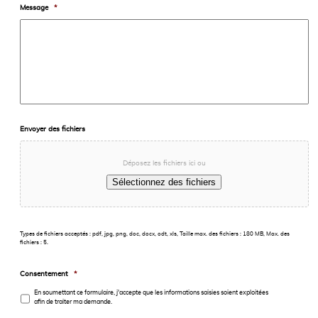
Message
*
Envoyer des fichiers
Déposez les fichiers ici ou
Sélectionnez des fichiers
Types de fichiers acceptés : pdf, jpg, png, doc, docx, odt, xls, Taille max. des fichiers : 180 MB, Max. des
fichiers : 5.
Consentement
*
En soumettant ce formulaire, j'accepte que les informations saisies soient exploitées
afin de traiter ma demande.