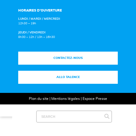
HORAIRES D’OUVERTURE
LUNDI / MARDI / MERCREDI
12h30 – 19h
JEUDI / VENDREDI
8h30 – 12h / 13h – 16h30
CONTACTEZ-NOUS
ALLO TALENCE
Plan du site
|
Mentions légales
|
Espace Presse