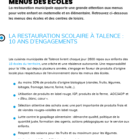
MENUS DES ÉCOLES
La restauration municipale apporte une grande attention aux menus
pour votre enfant en maternelle et en élémentaire. Retrouvez ci-dessous
les menus des écoles et des centres de loisirs.
LA RESTAURATION SCOLAIRE À TALENCE :
10 ANS D’ENGAGEMENTS
Les cuisines municipales de Talence livrent chaque jour 2600 repas aux enfants des
18 écoles du territoire
, une crèche et une résidence autonomie. Une responsabilité
pour la Ville, qui depuis plusieurs années, s’engage en faveur de produits d’origine
locale plus respectueux de l’environnement dans les menus des écoles.
Au moins 30% de produits d’origine biologique (viandes, fruits, légumes,
laitages, fromage, beurre, farine, huile…).
Utilisation de produits en label rouge, IGP, produits de la ferme, AOC/AOP et
«
Bleu, blanc, cœur
».
Sélection attentive des achats avec une part importante de produits frais et
de viandes rouges-volailles en label rouge.
Lutte contre le gaspillage alimentaire : démarche qualité, politique de la
quantité juste, formation des agents, actions pédagogiques sur le service aux
enfants.
Respect des saisons pour les fruits et au maximum pour les légumes.