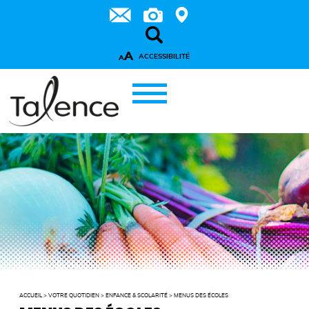
A
ACCESSIBILITÉ
A
ACCUEIL
>
VOTRE QUOTIDIEN
>
ENFANCE & SCOLARITÉ
>
MENUS DES ÉCOLES