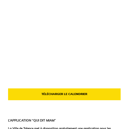
TÉLÉCHARGER LE CALENDRIER
L’APPLICATION “QUI DIT MIAM”
La Ville de Talence met à disposition gratuitement une application pour les