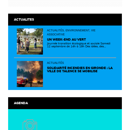
ACTUALITES
ACTUALITÉS, ENVIRONNEMENT, VIE
ASSOCIATIVE
UN WEEK-END AU VERT
Journée transition écologique et sociale Samedi
12 septembre de 14h à 19h Des idées, des
solutions et des rencontres pour passer à
l'action ! Cette journée réunit de nombreux
partenaires autour d'initiatives concrètes pour
un territoire plus durable et solidaire.
ACTUALITÉS
SOLIDARITÉ INCENDIES EN GIRONDE : LA
VILLE DE TALENCE SE MOBILISE
AGENDA