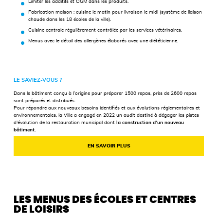
Limiter les additifs et OGM dans les produits.
Fabrication maison : cuisine le matin pour livraison le midi (système de liaison
chaude dans les 18 écoles de la ville).
Cuisine centrale régulièrement contrôlée par les services vétérinaires.
Menus avec le détail des allergènes élaborés avec une diététicienne.
LE SAVIEZ-VOUS ?
Dans le bâtiment conçu à l’origine pour préparer 1500 repas, près de 2600 repas
sont préparés et distribués.
Pour répondre aux nouveaux besoins identifiés et aux évolutions réglementaires et
environnementales, la Ville a engagé en 2022 un audit destiné à dégager les pistes
d’évolution de la restauration municipal dont
la construction d’un nouveau
bâtiment.
EN SAVOIR PLUS
LES MENUS DES ÉCOLES ET CENTRES
DE LOISIRS