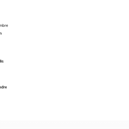
ombre
n
is
ndre