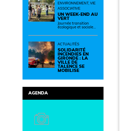
ENVIRONNEMENT, VIE
ASSOCIATIVE
UN WEEK-END AU
VERT
Journée transition
écologique et sociale
Samedi 12 septembre
de 14h à 19h Des
idées, des solutions et
des rencontres pour
ACTUALITÉS
passer à l'action !
Cette journée réunit
SOLIDARITÉ
de nombreux
INCENDIES EN
partenaires autour
GIRONDE : LA
d'initiatives concrètes
VILLE DE
pour un territoire plus
TALENCE SE
durable et solidaire.
MOBILISE
AGENDA