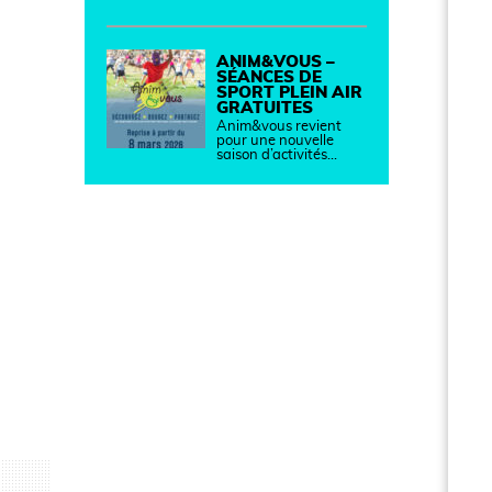
ANIM&VOUS –
SÉANCES DE
SPORT PLEIN AIR
GRATUITES
Anim&vous revient
pour une nouvelle
saison d’activités…