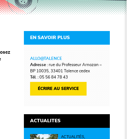
EN SAVOIR PLUS
posez
ALLO@TALENCE
e
Adresse
: rue du Professeur Arnozan –
BP 10035, 33401 Talence cedex
Tél. :
05 56 84 78 43
ÉCRIRE AU SERVICE
ACTUALITES
ACTUALITÉS,