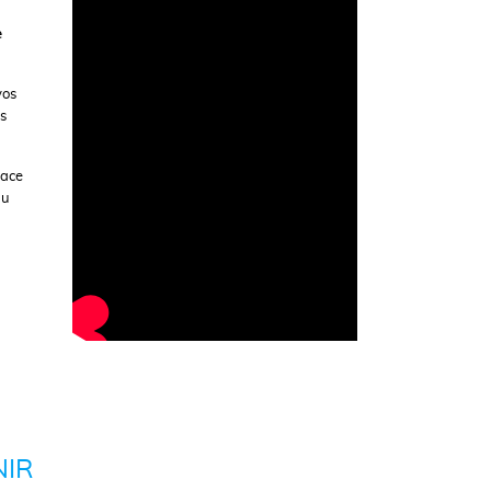
e
vos
rs
lace
au
NIR