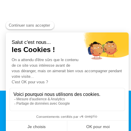
CONTACT
MAIRIE DE TALENCE
Rue du Professeur Arnozan
BP10 035 – 33401 Talence cedex