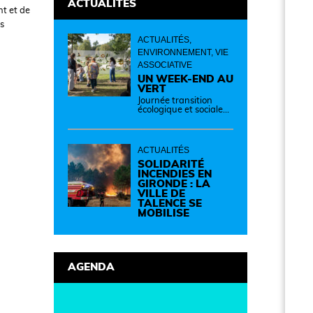
ACTUALITES
nt et de
rs
ACTUALITÉS,
ENVIRONNEMENT, VIE
ASSOCIATIVE
UN WEEK-END AU
VERT
Journée transition
écologique et sociale
Samedi 12 septembre
de 14h à 19h Des
idées, des solutions et
des rencontres pour
ACTUALITÉS
passer à l'action !
Cette journée réunit
SOLIDARITÉ
de nombreux
INCENDIES EN
partenaires autour
GIRONDE : LA
d'initiatives concrètes
VILLE DE
pour un territoire plus
TALENCE SE
durable et solidaire.
MOBILISE
AGENDA