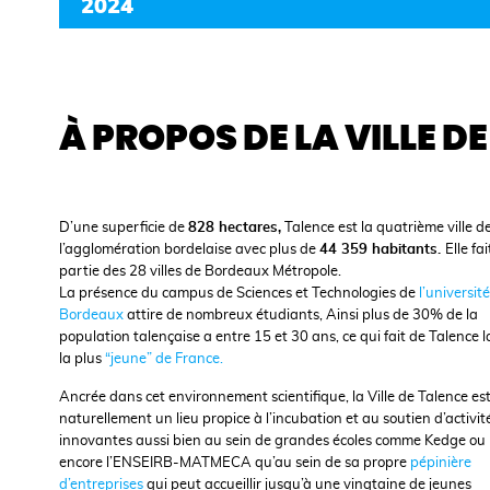
2024
À PROPOS DE LA VILLE D
D’une superficie de
828 hectares,
Talence est la quatrième ville d
l’agglomération bordelaise avec plus de
44 359 habitants.
Elle fai
partie des 28 villes de Bordeaux Métropole.
La présence du campus de Sciences et Technologies de
l’universit
Bordeaux
attire de nombreux étudiants, Ainsi plus de 30% de la
population talençaise a entre 15 et 30 ans, ce qui fait de Talence la
la plus
“jeune” de France.
Ancrée dans cet environnement scientifique, la Ville de Talence es
naturellement un lieu propice à l’incubation et au soutien d’activit
innovantes aussi bien au sein de grandes écoles comme Kedge ou
encore l’ENSEIRB-MATMECA qu’au sein de sa propre
pépinière
d’entreprises
qui peut accueillir jusqu’à une vingtaine de jeunes