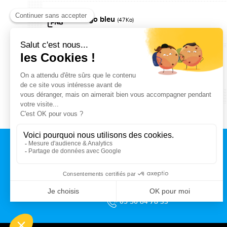
Logo bleu
(47Ko)
Logo noir
(70Ko)
CONTACT
MAIRIE DE TALENCE
Rue du Professeur Arnozan
BP10 035 – 33401 Talence cedex
05 56 84 78 33