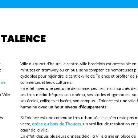
E TALENCE
e
Ville du quart d’heure, le centre-ville bordelais est accessible en
t
minutes en tramway ou en bus, sans compter les nombreuses pi
cyclables pour rejoindre le centre-ville de Talence et profiter de s
é de
commerces et lieux culturels.
En effet, avec une centaine de commerces, ses trois marchés de pl
 Ville
ses trois médiathèques, son cinéma, ses stades et gymnases, sa p
ses écoles, collèges et lycées, son campus… Talence est
une ville à
humaine avec un haut niveau d’équipements
.
t
és
Si Talence est une commune très urbanisée, elle n’en reste pas 
verte,
grâce au bois de Thouars,
un vrai lieu de respiration en 
cœur de la ville.
En effet, depuis plusieurs années déjà, la Ville a mis en place de