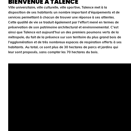
BIENVENUE À TALENCE
Ville universitaire, ville culturelle, ville sportive, Talence met à la
disposition de ses habitants un nombre important d'équipements et de
services permettant à chacun de trouver une réponse à ses attentes.
Cette qualité de vie se traduit également par l'effort mené en termes de
préservation de son patrimoine architectural et environnemental. C'est
ainsi que Talence est aujourd'hui un des premiers poumons verts de la
métropole, du fait de la présence sur son territoire du plus grand bois de
l'agglomération et de très nombreux espaces de respiration offerts à ses
habitants. Au total, ce sont plus de 30 hectares de parcs et jardins qui
leur sont proposés, sans compter les 70 hectares du bois.