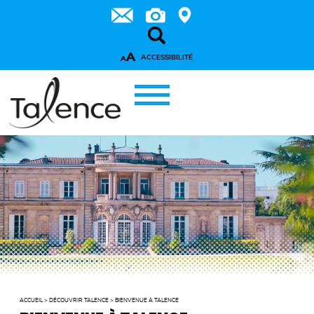
A
ACCESSIBILITÉ
A
ACCUEIL
>
DÉCOUVRIR TALENCE
>
BIENVENUE À TALENCE