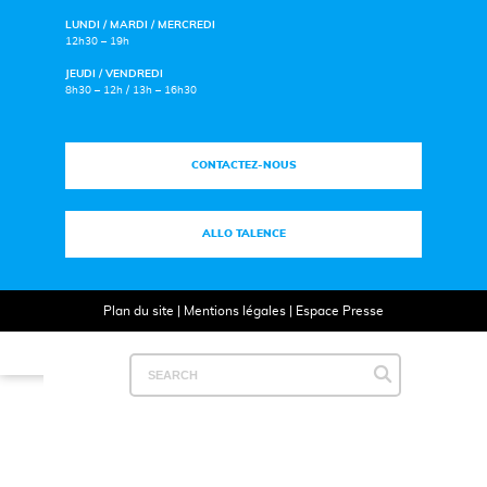
LUNDI / MARDI / MERCREDI
12h30 – 19h
JEUDI / VENDREDI
8h30 – 12h / 13h – 16h30
CONTACTEZ-NOUS
ALLO TALENCE
Plan du site
|
Mentions légales
|
Espace Presse