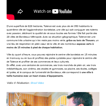
D’une superficie de 828 hectares, Talence est avec plus de 44 350 habitants la
quatrième ville de l’agglomération bordelaise, une ville qui sait conjuguer ses talents
avec passion, déclinant la qualité de vie sous toutes ses formes ! Elle fait partie des
28 villes de Bordeaux Métropole. Avec sa situation géographique, Talence est une
commune très urbaine qui n’en reste pas moins verte,
grâce au bois de Thouars
, un
vrai lieu de respiration en plein cœur de la ville, et ses nombreux
espaces verts à
moins de 15 minutes à pied de chaque habitation.
Ville du quart d’heure, vous pouvez rejoindre le centre-ville bordelais en 15 minutes
en tramway ou en bus et profitez des pistes cyclables pour rejoindre le centre-ville
de Talence et profiter de ses commerces et lieux culturels.
En effet, avec une centaine de commerces, ses trois marchés de plein air, ses trois
médiathèques, son cinéma, ses stades et gymnases, sa piscine, ses écoles, collèges
et lycées, et le campus de l’université de Bordeaux, elle correspond à
une ville à
taille humaine avec un haut niveau d’équipements
.
Vidéo © Réalisation :
Brool Video