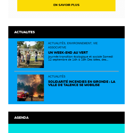
EN SAVOIR PLUS
ACTUALITES
ACTUALITÉS, ENVIRONNEMENT, VIE
ASSOCIATIVE
UN WEEK-END AU VERT
Journée transition écologique et sociale Samedi
12 septembre de 14h à 19h Des idées, des
solutions et des rencontres pour passer à
l'action ! Cette journée réunit de nombreux
partenaires autour d'initiatives concrètes pour
un territoire plus durable et solidaire.
ACTUALITÉS
SOLIDARITÉ INCENDIES EN GIRONDE : LA
VILLE DE TALENCE SE MOBILISE
AGENDA