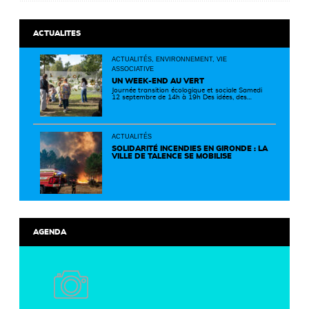
ACTUALITES
ACTUALITÉS, ENVIRONNEMENT, VIE
ASSOCIATIVE
UN WEEK-END AU VERT
Journée transition écologique et sociale Samedi
12 septembre de 14h à 19h Des idées, des
solutions et des rencontres pour passer à
l'action ! Cette journée réunit de nombreux
partenaires autour d'initiatives concrètes pour
un territoire plus durable et solidaire.
ACTUALITÉS
SOLIDARITÉ INCENDIES EN GIRONDE : LA
VILLE DE TALENCE SE MOBILISE
AGENDA