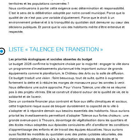
territoires et les populations concernées ?
Nous continuerons à porter cette exigence avec détermination et responsabilité.
C’est le sens de la délibération adoptée par notre conseil municipal. Parce que la
qualité de vie n’est pas une variable d’ajustement. Parce que le droit à un
environnement préservé et à la tranquillité du quotidien doit demeurer au cœur des
décisions publiques. Et parce que la voix des habitants mérite d’être entendue et
respectée.
LISTE « TALENCE EN TRANSITION »
Les priorités écologiques et sociales absentes du budget
Le budget 2026 conﬁrme la trajectoire choisie par la majorité : engager la ville dans
un programme d’investissements pluriannuel très important autour de grands
équipements comme le planétarium, le Château des Arts ou la salle de diffusion.
Ce budget traduit une vision : faire beaucoup, tout de suite, quitte à augmenter
fortement la dette et à réduire les marges de manœuvre pour les années à venir.
Nous défendons une autre approche. Pour Vivons Talence, une ville ne se résume
pas à des projets vitrines. Elle se construit d’abord autour de la qualité de vie, de la
solidarité et de l’avenir.
Dans un contexte ﬁnancier plus contraint et face aux déﬁs climatiques et sociaux,
cette trajectoire risque aussi de bloquer durablement la capacité de la ville à
s’adapter et à répondre demain aux besoins essentiels des habitants. Nous aurions
priorisé les investissements permettant d’adapter Talence aux fortes chaleurs : une
grande avenue-parc à Thouars, davantage de végétalisation dans les quartiers et
des écoles mieux adaptées aux épisodes caniculaires aﬁn d’améliorer les conditions
d’apprentissage des enfants et de travail des équipes éducatives. Nous aurions
aussi facilité les mobilités du quotidien avec des pistes cyclables sécurisées, des
cheminements piétons plus sûrs, la sécurisation des abords des écoles et la