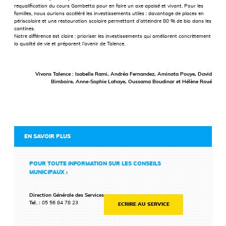
requaliﬁcation du cours Gambetta pour en faire un axe apaisé et vivant. Pour les
familles, nous aurions accéléré les investissements utiles : davantage de places en
périscolaire et une restauration scolaire permettant d’atteindre 80 % de bio dans les
cantines.
Notre différence est claire : prioriser les investissements qui améliorent concrètement
la qualité de vie et préparent l’avenir de Talence.
Vivons Talence : Isabelle Rami, Andréa Fernandez, Aminata Pouye, David
Bimboire, Anne-Sophie Lahaye, Oussama Boudinar et Hélène Roué
EN SAVOIR PLUS
POUR TOUTE INFORMATION SUR LES CONSEILS
MUNICIPAUX :
Direction Générale des Services
Tel. :
05 56 84 78 23
ECRIRE AU SERVICE