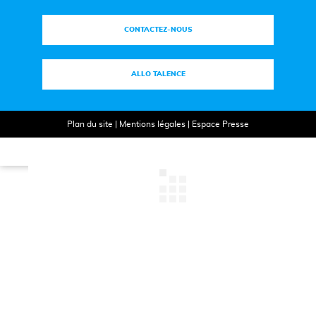
CONTACTEZ-NOUS
ALLO TALENCE
Plan du site
|
Mentions légales
|
Espace Presse