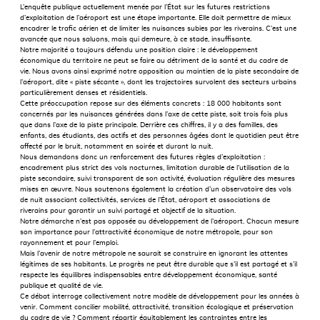
L’enquête publique actuellement menée par l’État sur les futures restrictions
d’exploitation de l’aéroport est une étape importante. Elle doit permettre de mieux
encadrer le traﬁc aérien et de limiter les nuisances subies par les riverains. C’est une
avancée que nous saluons, mais qui demeure, à ce stade, insuffisante.
Notre majorité a toujours défendu une position claire : le développement
économique du territoire ne peut se faire au détriment de la santé et du cadre de
vie. Nous avons ainsi exprimé notre opposition au maintien de la piste secondaire de
l’aéroport, dite « piste sécante », dont les trajectoires survolent des secteurs urbains
particulièrement denses et résidentiels.
Cette préoccupation repose sur des éléments concrets : 18 000 habitants sont
concernés par les nuisances générées dans l’axe de cette piste, soit trois fois plus
que dans l’axe de la piste principale. Derrière ces chiffres, il y a des familles, des
enfants, des étudiants, des actifs et des personnes âgées dont le quotidien peut être
affecté par le bruit, notamment en soirée et durant la nuit.
Nous demandons donc un renforcement des futures règles d’exploitation :
encadrement plus strict des vols nocturnes, limitation durable de l’utilisation de la
piste secondaire, suivi transparent de son activité, évaluation régulière des mesures
mises en œuvre. Nous soutenons également la création d’un observatoire des vols
de nuit associant collectivités, services de l’État, aéroport et associations de
riverains pour garantir un suivi partagé et objectif de la situation.
Notre démarche n’est pas opposée au développement de l’aéroport. Chacun mesure
son importance pour l’attractivité économique de notre métropole, pour son
rayonnement et pour l’emploi.
Mais l’avenir de notre métropole ne saurait se construire en ignorant les attentes
légitimes de ses habitants. Le progrès ne peut être durable que s’il est partagé et s’il
respecte les équilibres indispensables entre développement économique, santé
publique et qualité de vie.
Ce débat interroge collectivement notre modèle de développement pour les années à
venir. Comment concilier mobilité, attractivité, transition écologique et préservation
du cadre de vie ? Comment répartir équitablement les contraintes entre les