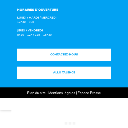
HORAIRES D’OUVERTURE
LUNDI / MARDI / MERCREDI
12h30 – 19h
JEUDI / VENDREDI
8h30 – 12h / 13h – 16h30
CONTACTEZ-NOUS
ALLO TALENCE
Plan du site
|
Mentions légales
|
Espace Presse