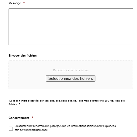
Message
*
Envoyer des fichiers
Déposez les fichiers ici ou
Sélectionnez des fichiers
Types de fichiers acceptés : pdf, jpg, png, doc, docx, odt, xls, Taille max. des fichiers : 180 MB, Max. des
fichiers : 5.
Consentement
*
En soumettant ce formulaire, j'accepte que les informations saisies soient exploitées
afin de traiter ma demande.