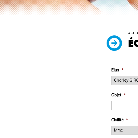
ACCU
É
Élus
*
Objet
*
Civilité
*