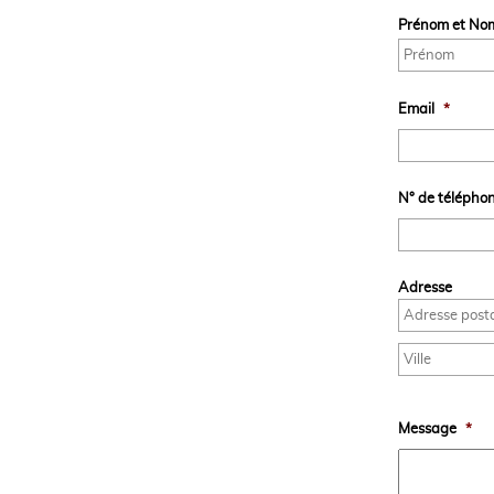
Prénom et No
Email
*
N° de télépho
Adresse
Message
*