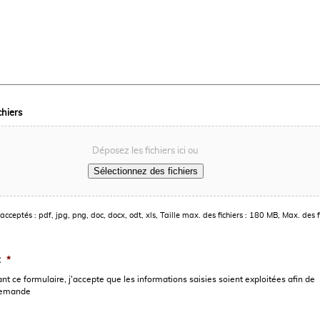
chiers
Déposez les fichiers ici ou
Sélectionnez des fichiers
acceptés : pdf, jpg, png, doc, docx, odt, xls, Taille max. des fichiers : 180 MB, Max. des fi
t
*
t ce formulaire, j'accepte que les informations saisies soient exploitées afin de
demande