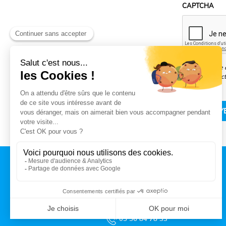
CAPTCHA
Pour connaître e
données collect
CONTACT
MAIRIE DE TALENCE
Rue du Professeur Arnozan
BP10 035 – 33401 Talence cedex
05 56 84 78 33