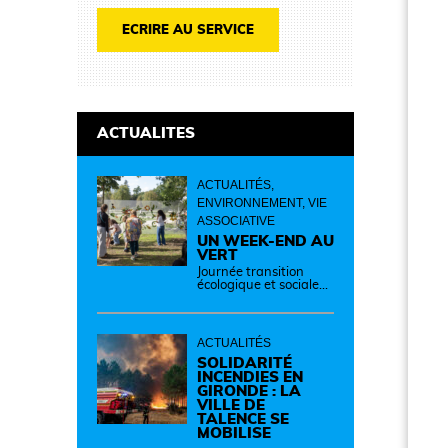
ECRIRE AU SERVICE
ACTUALITES
ACTUALITÉS,
ENVIRONNEMENT, VIE
ASSOCIATIVE
UN WEEK-END AU
VERT
Journée transition
écologique et sociale
Samedi 12 septembre
de 14h à 19h Des
idées, des solutions et
des rencontres pour
ACTUALITÉS
passer à l'action !
Cette journée réunit
SOLIDARITÉ
de nombreux
INCENDIES EN
partenaires autour
GIRONDE : LA
d'initiatives concrètes
VILLE DE
pour un territoire plus
TALENCE SE
durable et solidaire.
MOBILISE