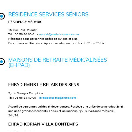
RÉSIDENCE SERVICES SÉNIORS
RÉSIDENCE MÉDÉRIC
15, rue Paul Doumer
Tél. : 05 56 80 00 01 –
accueil@mederic-talence.com
Résidence pour personnes âgées de 60 ans et plus
Prestations multiservices. Appartements non meublés du T1 au T3 bis.
MAISONS DE RETRAITE MÉDICALISÉES
(EHPAD)
EHPAD EMEIS LE RELAIS DES SENS
5, rue Georges Pompidou
Tél. : 05 56 84 40 00 –
lerelaisdessens@emeis.com
Accueil de personnes valides et dépendantes. Possède une unité de soins adaptés et
une unité grandsdépendants. Loisirs et animations 7j/7. Surveillance médicale
24h/24.
EHPAD KORIAN VILLA BONTEMPS