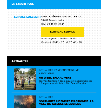
EN SAVOIR PLUS
rue du Professeur Arnozan – BP 35
SERVICE LOGEMENT
33401 Talence cedex
Tél. :
05 56 84 78 24
ECRIRE AU SERVICE
Lundi au jeudi : 12h45 – 19h15
Vendredi : 8h45 – 12h et 12h45 – 16h.
ACTUALITES
ACTUALITÉS, ENVIRONNEMENT, VIE
ASSOCIATIVE
UN WEEK-END AU VERT
Journée transition écologique et sociale Samedi
12 septembre de 14h à 19h Des idées, des
solutions et des rencontres pour passer à
l'action ! Cette journée réunit de nombreux
partenaires autour d'initiatives concrètes pour
un territoire plus durable et solidaire.
ACTUALITÉS
SOLIDARITÉ INCENDIES EN GIRONDE : LA
VILLE DE TALENCE SE MOBILISE