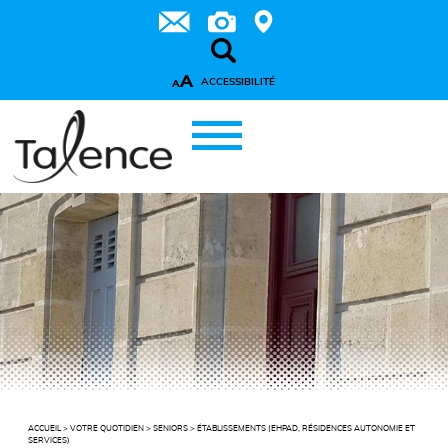
A
ACCESSIBILITÉ
A
ACCUEIL
>
VOTRE QUOTIDIEN
>
SENIORS
>
ÉTABLISSEMENTS (EHPAD, RÉSIDENCES AUTONOMIE ET
SERVICES)