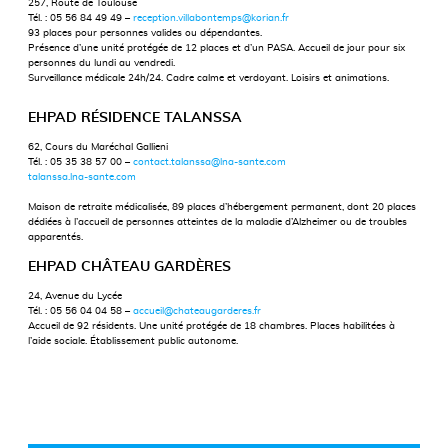
257, Route de Toulouse
Tél. : 05 56 84 49 49 –
reception.villabontemps@korian.fr
93 places pour personnes valides ou dépendantes.
Présence d’une unité protégée de 12 places et d’un PASA. Accueil de jour pour six
personnes du lundi au vendredi.
Surveillance médicale 24h/24. Cadre calme et verdoyant. Loisirs et animations.
EHPAD RÉSIDENCE TALANSSA
62, Cours du Maréchal Gallieni
Tél. : 05 35 38 57 00 –
contact.talanssa@lna-sante.com
talanssa.lna-sante.com
Maison de retraite médicalisée, 89 places d’hébergement permanent, dont 20 places
dédiées à l’accueil de personnes atteintes de la maladie d’Alzheimer ou de troubles
apparentés.
EHPAD CHÂTEAU GARDÈRES
24, Avenue du Lycée
Tél. : 05 56 04 04 58 –
accueil@chateaugarderes.fr
Accueil de 92 résidents. Une unité protégée de 18 chambres. Places habilitées à
l’aide sociale. Établissement public autonome.