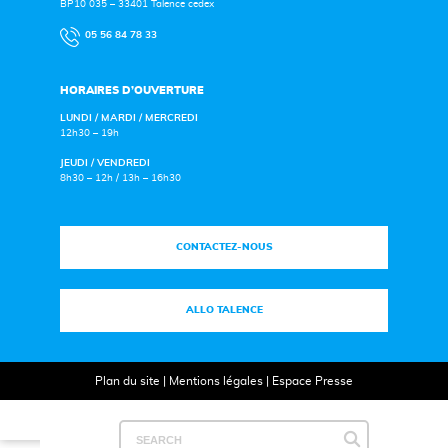
BP10 035 – 33401 Talence cedex
05 56 84 78 33
HORAIRES D’OUVERTURE
LUNDI / MARDI / MERCREDI
12h30 – 19h
JEUDI / VENDREDI
8h30 – 12h / 13h – 16h30
CONTACTEZ-NOUS
ALLO TALENCE
Plan du site
|
Mentions légales
|
Espace Presse