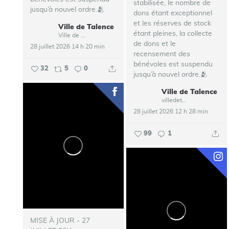
stabilisée, le nombre de
jusqu’à nouvel ordre.🫂
dons étant exceptionnel
et les réserves de stock
Ville de Talence
...
étant pleines, la collecte
Ville de Talence
de dons et le
28 juillet 2026 14 h 20 min
recensement des
bénévoles est suspendu
32
5
0
jusqu’à nouvel ordre.🫂
Ville de Talence
...
villedetalence
28 juillet 2026 12 h 28 min
99
1
MISE À JOUR - 27