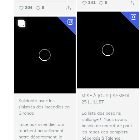
241
5
304
8
MISE À JOUR | SAMEDI
Solidarité avec les
25 JUILLET
sinistrés des incendies en
Gironde
La liste des besoins
s’allonge !
‍ Nous avons
Face aux incendies qui
besoin de nourriture pour
touchent actuellement
les repas des pompiers
notre département, la
hébergés à Talence.