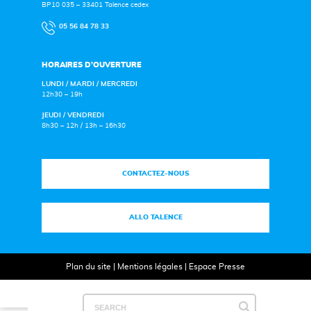
BP10 035 – 33401 Talence cedex
05 56 84 78 33
HORAIRES D’OUVERTURE
LUNDI / MARDI / MERCREDI
12h30 – 19h
JEUDI / VENDREDI
8h30 – 12h / 13h – 16h30
CONTACTEZ-NOUS
ALLO TALENCE
Plan du site
|
Mentions légales
|
Espace Presse