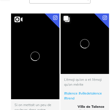
L’émoji qu’on a et l’émoji
qu’on mérite
#talence
#villedetalence
#trend
Si on mettait un peu de
Ville de Talence
couleurs dans notre