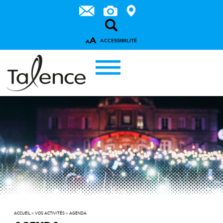
A
ACCESSIBILITÉ
A
ACCUEIL
>
VOS ACTIVITÉS
>
AGENDA