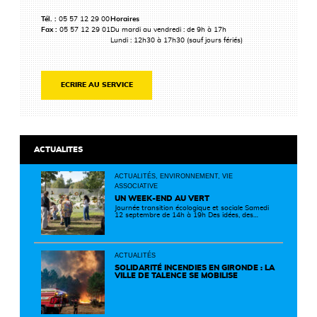
Tél. :
05 57 12 29 00
Horaires
Fax :
05 57 12 29 01
Du mardi au vendredi : de 9h à 17h
Lundi : 12h30 à 17h30 (sauf jours fériés)
ECRIRE AU SERVICE
ACTUALITES
ACTUALITÉS, ENVIRONNEMENT, VIE
ASSOCIATIVE
UN WEEK-END AU VERT
Journée transition écologique et sociale Samedi
12 septembre de 14h à 19h Des idées, des
solutions et des rencontres pour passer à
l'action ! Cette journée réunit de nombreux
partenaires autour d'initiatives concrètes pour
un territoire plus durable et solidaire.
ACTUALITÉS
SOLIDARITÉ INCENDIES EN GIRONDE : LA
VILLE DE TALENCE SE MOBILISE