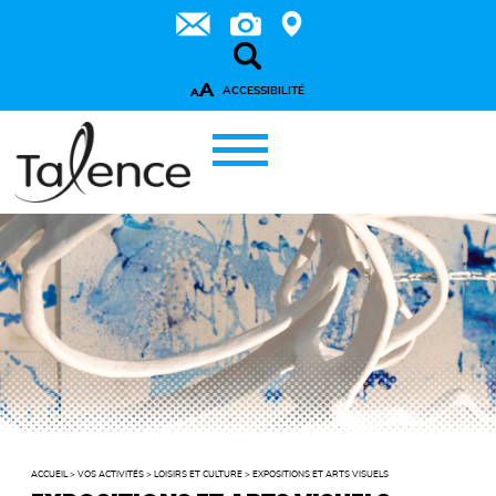
A
ACCESSIBILITÉ
A
ACCUEIL
>
VOS ACTIVITÉS
>
LOISIRS ET CULTURE
>
EXPOSITIONS ET ARTS VISUELS