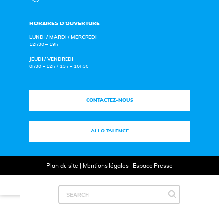
HORAIRES D’OUVERTURE
LUNDI / MARDI / MERCREDI
12h30 – 19h
JEUDI / VENDREDI
8h30 – 12h / 13h – 16h30
CONTACTEZ-NOUS
ALLO TALENCE
Plan du site
|
Mentions légales
|
Espace Presse