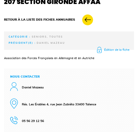
207 SECTION GIRONDE AFFAA
RETOUR À LA LISTE DES FICHES ANNUAIRES
CATÉGORIE :
SENIORS, TOUTES
PRÉSIDENT(E) :
DANIEL MAZEAU
Édition de la fiche
Association des Forces Françaises en Allemagne et en Autriche
NOUS CONTACTER
Daniel Mazeau
Rés. Les Érables 4, rue Jean Zubiéta 33400 Talence
05 56 29 12 56