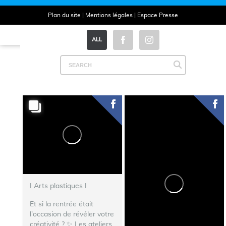
Plan du site
|
Mentions légales
|
Espace Presse
ALL
I Arts plastiques I
Et si la rentrée était
l'occasion de révéler votre
créativité ? ✨ Les ateliers