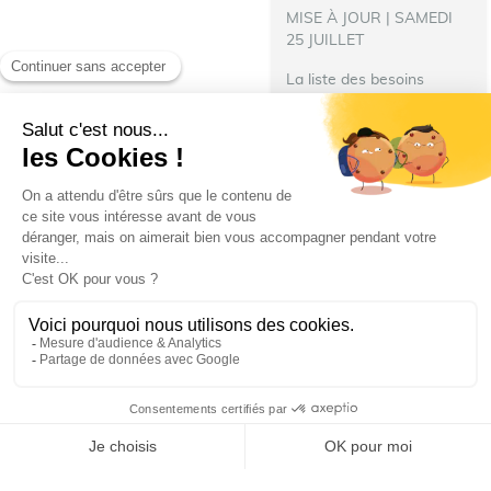
MISE À JOUR | SAMEDI
25 JUILLET
La liste des besoins
s’allonge !
‍ Nous avons
besoin de nourriture pour
les repas des pompiers
hébergés à Talence.
N’hésitez pas à donner :
Denrées immédiatement...
Ville de Talence
villedetalence
25 juillet 2026 19 h 29 min
69
6
SHOW MORE