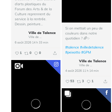
d’arts plastiques du
Forum des Arts & de la
Culture reprennent du
service à la rentrée.
Dessin, peinture...
Si on mettait un peu de
Ville de Talence
couleurs dans notre
Ville de Talence
quotidien ? 🌈✨
6 août 2026 14 h 33 min
#talence
#villedetalence
#peixotto
#GPM
1
0
0
Ville de Talence
Ville de Talence
4 août 2026 11 h 14 min
53
3
1