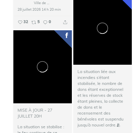
Ville de Talence
28 juillet 2026 14 h 20 min
32
5
0
La situation liée aux
incendies s’étant
stabilisée, le nombre de
dons étant exceptionnel
et les réserves de stock
étant pleines, la collecte
de dons et le
MISE À JOUR - 27
recensement des
JUILLET 20H
bénévoles est suspendu
jusqu’à nouvel ordre.🫂
La situation se stabilise :