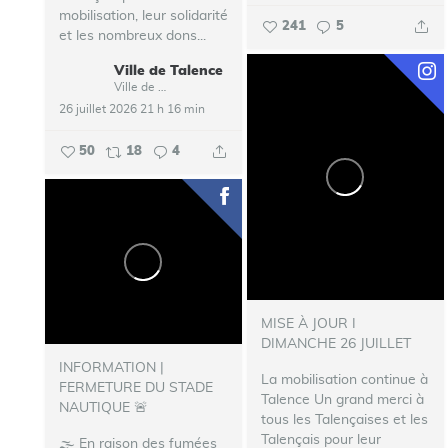
mobilisation, leur solidarité
241
5
et les nombreux dons...
Ville de Talence
Ville de Talence
26 juillet 2026 21 h 16 min
50
18
4
MISE À JOUR I
DIMANCHE 26 JUILLET
INFORMATION |
La mobilisation continue à
FERMETURE DU STADE
Talence
Un grand merci à
NAUTIQUE 🚨
tous les Talençaises et les
Talençais pour leur
🌫️ En raison des fumées