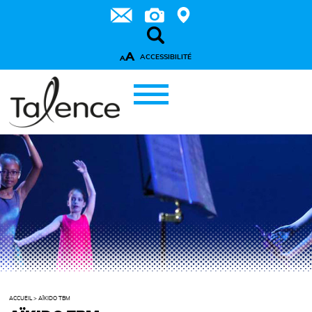
A
ACCESSIBILITÉ
A
ACCUEIL
>
AÏKIDO TBM