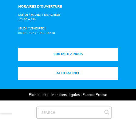
HORAIRES D’OUVERTURE
LUNDI / MARDI / MERCREDI
12h30 – 19h
JEUDI / VENDREDI
8h30 – 12h / 13h – 16h30
CONTACTEZ-NOUS
ALLO TALENCE
Plan du site
|
Mentions légales
|
Espace Presse