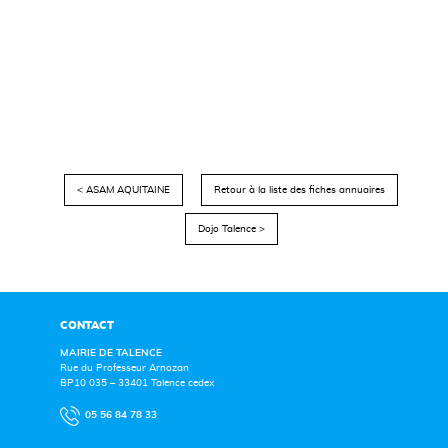
< ASAM AQUITAINE
Retour à la liste des fiches annuaires
Dojo Talence >
CONTACT
MAIRIE DE TALENCE
Rue du Professeur Arnozan
BP10 035 – 33401 Talence cedex
05 56 84 78 33