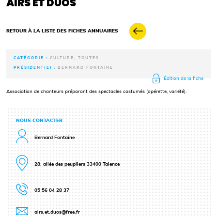
AIRS ET DUOS
RETOUR À LA LISTE DES FICHES ANNUAIRES
CATÉGORIE :
CULTURE, TOUTES
PRÉSIDENT(E) :
BERNARD FONTAINE
Édition de la fiche
Association de chanteurs préparant des spectacles costumés (opérette, variété).
NOUS CONTACTER
Bernard Fontaine
28, allée des peupliers 33400 Talence
05 56 04 28 37
airs.et.duos@free.fr