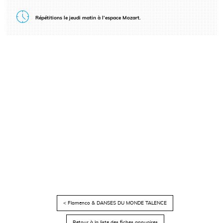
Répétitions le jeudi matin à l’espace Mozart.
< Flamenco & DANSES DU MONDE TALENCE
Retour à la liste des fiches annuaires