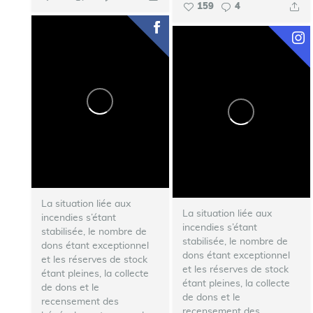
159
4
La situation liée aux
La situation liée aux
incendies s’étant
incendies s’étant
stabilisée, le nombre de
stabilisée, le nombre de
dons étant exceptionnel
dons étant exceptionnel
et les réserves de stock
et les réserves de stock
étant pleines, la collecte
étant pleines, la collecte
de dons et le
de dons et le
recensement des
recensement des