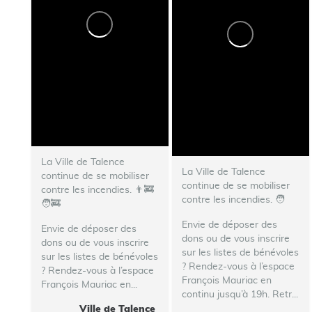
La Ville de Talence
La Ville de Talence
continue de se mobiliser
continue de se mobiliser
contre les incendies. 👨‍🚒
contre les incendies. ‍🧑‍
🧑‍🚒
Envie de déposer des
Envie de déposer des
dons ou de vous inscrire
dons ou de vous inscrire
sur les listes de bénévoles
sur les listes de bénévoles
? Rendez-vous à l’espace
? Rendez-vous à l’espace
François Mauriac en
François Mauriac en...
continu jusqu’à 19h.
Retr...
Ville de Talence