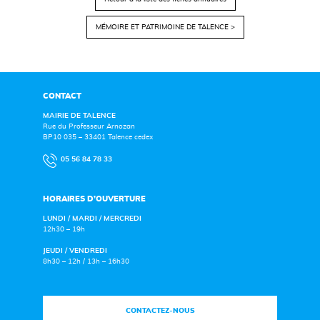
MÉMOIRE ET PATRIMOINE DE TALENCE >
CONTACT
MAIRIE DE TALENCE
Rue du Professeur Arnozan
BP10 035 – 33401 Talence cedex
05 56 84 78 33
HORAIRES D’OUVERTURE
LUNDI / MARDI / MERCREDI
12h30 – 19h
JEUDI / VENDREDI
8h30 – 12h / 13h – 16h30
CONTACTEZ-NOUS