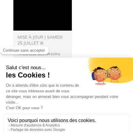
MISE À JOUR | SAMEDI
25 JUILLET 🚨
📢 La liste des besoins
s’allonge !
👨‍🚒 Nous
avons besoin de
nourriture pour les repas
des pompiers hébergés à
Talence.
N’hésitez pas à
donner :
🍽️ Denrées...
Ville de Talence
Ville de Talence
25 juillet 2026 19 h 27 min
25
13
1