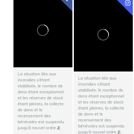
La situation liée aux
La situation liée aux
incendies s’étant
incendies s’étant
stabilisée, le nombre de
stabilisée, le nombre de
dons étant exceptionnel
dons étant exceptionnel
et les réserves de stock
et les réserves de stock
étant pleines, la collecte
étant pleines, la collecte
de dons et le
de dons et le
recensement des
recensement des
bénévoles est suspendu
bénévoles est suspendu
jusqu’à nouvel ordre.🫂
jusqu’à nouvel ordre.🫂