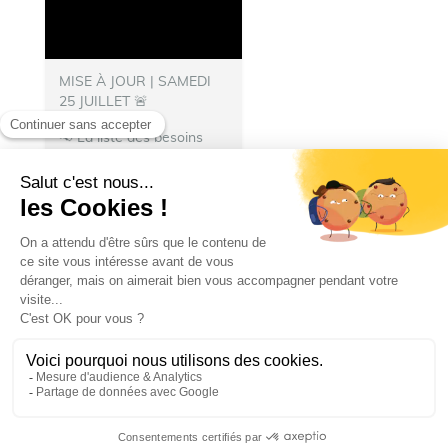
MISE À JOUR | SAMEDI
25 JUILLET 🚨
📢 La liste des besoins
s’allonge !
👨‍🚒 Nous
avons besoin de
nourriture pour les repas
des pompiers hébergés à
Talence.
N’hésitez pas à
donner :
🍽️ Denrées...
Ville de Talence
Ville de Talence
25 juillet 2026 19 h 27 min
25
13
1
SHOW MORE