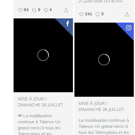
27 juillet 2026 13 h 42 min
64
9
4
241
5
MISE À JOUR I
MISE À JOUR I
DIMANCHE 26 JUILLET
DIMANCHE 26 JUILLET
📢 La mobilisation
La mobilisation continue à
continue à Talence
Un
Talence
Un grand merci à
grand merci à tous les
tous les Talençaises et les
Talençaises et les