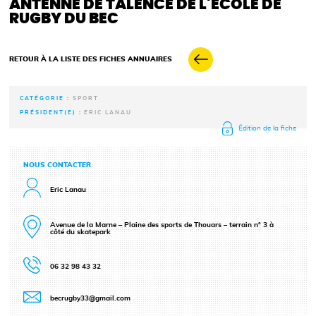
ANTENNE DE TALENCE DE L'ÉCOLE DE
RUGBY DU BEC
RETOUR À LA LISTE DES FICHES ANNUAIRES
CATÉGORIE :
SPORT
PRÉSIDENT(E) :
ERIC LANAU
Édition de la fiche
NOUS CONTACTER
Eric Lanau
Avenue de la Marne – Plaine des sports de Thouars – terrain n° 3 à
côté du skatepark
06 32 98 43 32
becrugby33@gmail.com