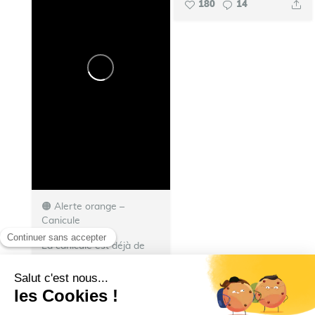
180
14
🟠 Alerte orange –
Canicule ️
La canicule est déjà de
retour et la Ville s’adapte
pour vous aider à
traverser cette vague de
chaleur. ️
Le stade