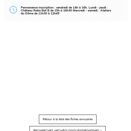
Permanence inscription : vendredi de 14h à 16h. Lundi - jeudi :
Château Raba Bat B de 15h à 16h30 Mercredi - samedi : Ateliers
du Dôme de 11h30 à 12h45
Retour à la liste des fiches annuaires
RECHERCHES ARCHÉOLOGIQUESGIRONDINES >