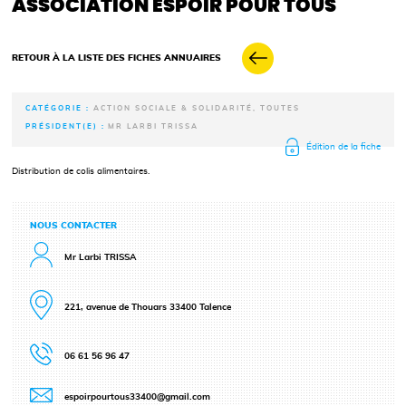
ASSOCIATION ESPOIR POUR TOUS
RETOUR À LA LISTE DES FICHES ANNUAIRES
CATÉGORIE :
ACTION SOCIALE & SOLIDARITÉ, TOUTES
PRÉSIDENT(E) :
MR LARBI TRISSA
Édition de la fiche
Distribution de colis alimentaires.
NOUS CONTACTER
Mr Larbi TRISSA
221, avenue de Thouars 33400 Talence
06 61 56 96 47
espoirpourtous33400@gmail.com