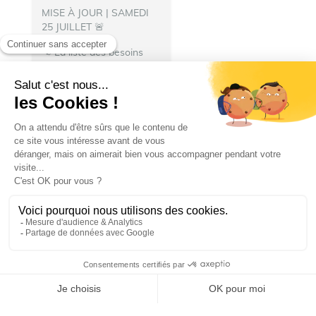
MISE À JOUR | SAMEDI
25 JUILLET 🚨
📢 La liste des besoins
s’allonge !
👨‍🚒 Nous
avons besoin de
nourriture pour les repas
des pompiers hébergés à
Talence.
N’hésitez pas à
donner :
🍽️ Denrées...
Ville de Talence
Ville de Talence
25 juillet 2026 19 h 27 min
25
13
1
SHOW MORE