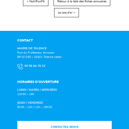
< NutriFunFit
Retour à la liste des fiches annuaires
Le coq d’or >
CONTACT
MAIRIE DE TALENCE
Rue du Professeur Arnozan
BP10 035 – 33401 Talence cedex
05 56 84 78 33
HORAIRES D’OUVERTURE
LUNDI / MARDI / MERCREDI
12h30 – 19h
JEUDI / VENDREDI
8h30 – 12h / 13h – 16h30
CONTACTEZ-NOUS