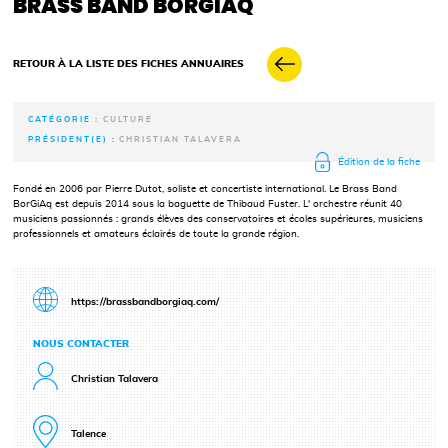
BRASS BAND BORGIAQ
RETOUR À LA LISTE DES FICHES ANNUAIRES
CATÉGORIE :
CULTURE
PRÉSIDENT(E) :
CHRISTIAN TALAVERA
Édition de la fiche
Fondé en 2006 par Pierre Dutot, soliste et concertiste international. Le Brass Band
BorGiAq est depuis 2014 sous la baguette de Thibaud Fuster. L' orchestre réunit 40
musiciens passionnés : grands élèves des conservatoires et écoles supérieures, musiciens
professionnels et amateurs éclairés de toute la grande région.
https://brassbandborgiaq.com/
NOUS CONTACTER
Christian Talavera
Talence