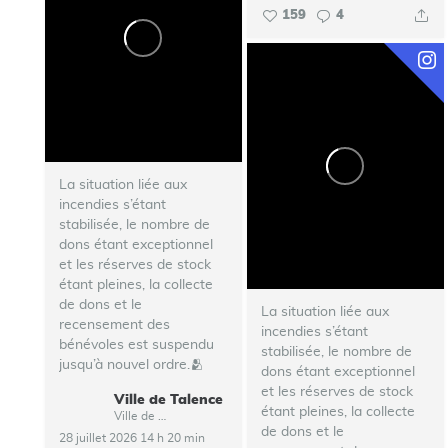
159
4
La situation liée aux
incendies s’étant
stabilisée, le nombre de
dons étant exceptionnel
et les réserves de stock
étant pleines, la collecte
de dons et le
La situation liée aux
recensement des
incendies s’étant
bénévoles est suspendu
stabilisée, le nombre de
jusqu’à nouvel ordre.🫂
dons étant exceptionnel
et les réserves de stock
Ville de Talence
...
étant pleines, la collecte
Ville de Talence
de dons et le
28 juillet 2026 14 h 20 min