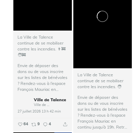
La Ville de Talence
continue de se mobiliser
contre les incendies. 👨‍🚒
🧑‍🚒
Envie de déposer des
dons ou de vous inscrire
La Ville de Talence
sur les listes de bénévoles
continue de se mobiliser
? Rendez-vous à l’espace
contre les incendies. ‍🧑‍
François Mauriac en...
Envie de déposer des
Ville de Talence
dons ou de vous inscrire
Ville de Talence
sur les listes de bénévoles
27 juillet 2026 13 h 42 min
? Rendez-vous à l’espace
François Mauriac en
64
9
4
continu jusqu’à 19h.
Retr...