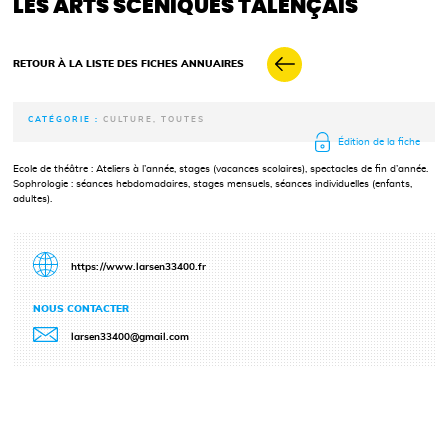
LES ARTS SCÉNIQUES TALENÇAIS
RETOUR À LA LISTE DES FICHES ANNUAIRES
CATÉGORIE :
CULTURE, TOUTES
Édition de la fiche
Ecole de théâtre : Ateliers à l’année, stages (vacances scolaires), spectacles de fin d’année.
Sophrologie : séances hebdomadaires, stages mensuels, séances individuelles (enfants,
adultes).
https://www.larsen33400.fr
NOUS CONTACTER
larsen33400@gmail.com