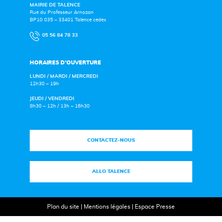
MAIRIE DE TALENCE
Rue du Professeur Arnozan
BP10 035 – 33401 Talence cedex
05 56 84 78 33
HORAIRES D’OUVERTURE
LUNDI / MARDI / MERCREDI
12h30 – 19h
JEUDI / VENDREDI
8h30 – 12h / 13h – 16h30
CONTACTEZ-NOUS
ALLO TALENCE
Plan du site
|
Mentions légales
|
Espace Presse