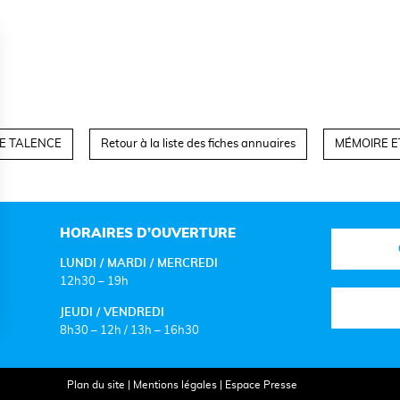
E TALENCE
Retour à la liste des fiches annuaires
MÉMOIRE E
HORAIRES D’OUVERTURE
LUNDI / MARDI / MERCREDI
12h30 – 19h
JEUDI / VENDREDI
8h30 – 12h / 13h – 16h30
Plan du site
|
Mentions légales
|
Espace Presse