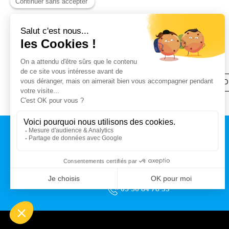
< Flamenco & DANSES DU MOND
CONTACT
MAIRIE DE TALENCE
Rue du Professeur Arnozan
BP10 035 – 33401 Talence cedex
05 56 84 78 33