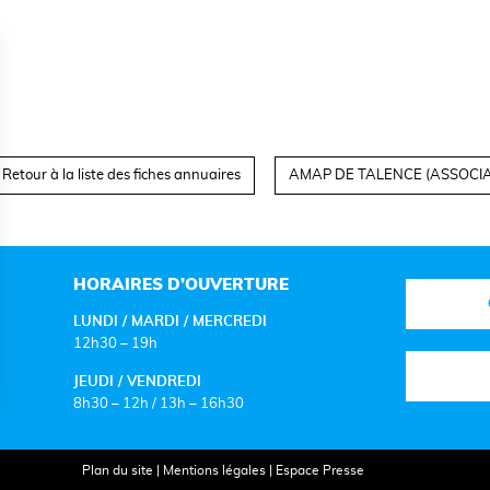
Retour à la liste des fiches annuaires
AMAP DE TALENCE (ASSOCIA
HORAIRES D’OUVERTURE
LUNDI / MARDI / MERCREDI
12h30 – 19h
JEUDI / VENDREDI
8h30 – 12h / 13h – 16h30
Plan du site
|
Mentions légales
|
Espace Presse