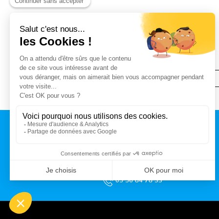
< Le coq d’or
CONTACT
MAIRIE DE TALENCE
Rue du Professeur Arnozan
BP10 035 – 33401 Talence cedex
05 56 84 78 33