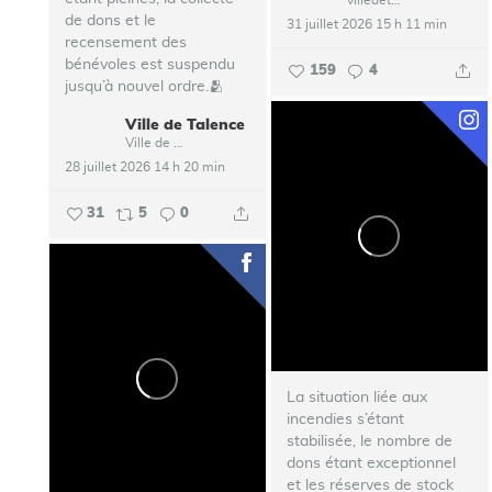
de dons et le
31 juillet 2026 15 h 11 min
recensement des
bénévoles est suspendu
159
4
jusqu’à nouvel ordre.🫂
Ville de Talence
...
Ville de Talence
28 juillet 2026 14 h 20 min
31
5
0
La situation liée aux
incendies s’étant
stabilisée, le nombre de
dons étant exceptionnel
et les réserves de stock