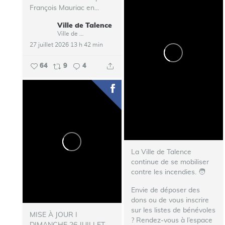
François Mauriac en...
Ville de Talence
Ville de Talence
27 juillet 2026 13 h 42 min
64
9
4
La Ville de Talence
continue de se mobiliser
contre les incendies. ‍🧑‍
Envie de déposer des
dons ou de vous inscrire
sur les listes de bénévoles
MISE À JOUR I
? Rendez-vous à l’espace