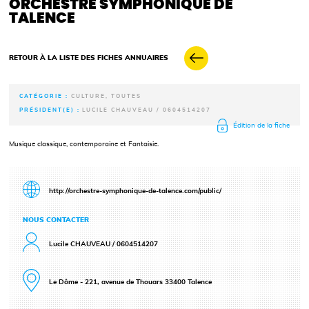
ORCHESTRE SYMPHONIQUE DE
TALENCE
RETOUR À LA LISTE DES FICHES ANNUAIRES
CATÉGORIE :
CULTURE, TOUTES
PRÉSIDENT(E) :
LUCILE CHAUVEAU / 0604514207
Édition de la fiche
Musique classique, contemporaine et Fantaisie.
http://orchestre-symphonique-de-talence.com/public/
NOUS CONTACTER
Lucile CHAUVEAU / 0604514207
Le Dôme - 221, avenue de Thouars 33400 Talence