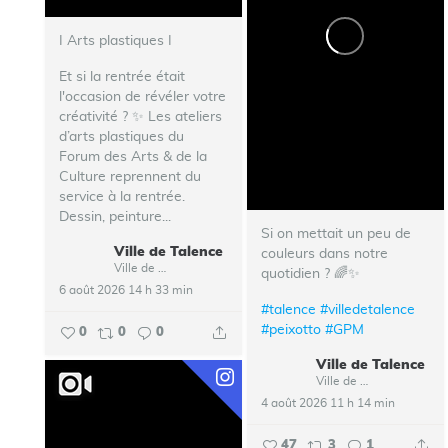
I Arts plastiques I
Et si la rentrée était
l'occasion de révéler votre
créativité ? ✨ Les ateliers
d’arts plastiques du
Forum des Arts & de la
Culture reprennent du
service à la rentrée.
Dessin, peinture...
Si on mettait un peu de
Ville de Talence
couleurs dans notre
Ville de Talence
quotidien ? 🌈✨
6 août 2026 14 h 33 min
#talence
#villedetalence
#peixotto
#GPM
0
0
0
Ville de Talence
Ville de Talence
4 août 2026 11 h 14 min
47
3
1