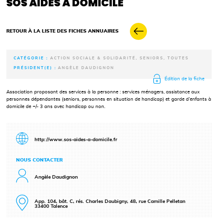
SOS AIDES À DOMICILE
RETOUR À LA LISTE DES FICHES ANNUAIRES
CATÉGORIE :
ACTION SOCIALE & SOLIDARITÉ, SENIORS, TOUTES
PRÉSIDENT(E) :
ANGÈLE DAUDIGNON
Édition de la fiche
Association proposant des services à la personne : services ménagers, assistance aux
personnes dépendantes (seniors, personnes en situation de handicap) et garde d’enfants à
domicile de +/- 3 ans avec handicap ou non.
http://www.sos-aides-a-domicile.fr
NOUS CONTACTER
Angèle Daudignon
App. 104, bât. C, rés. Charles Daubigny, 48, rue Camille Pelletan
33400 Talence