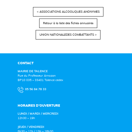
< ASSOCIATIONS ALCOOLIQUES ANONYMES
Retour à la liste des fiches annuaires
UNION NATIONALEDES COMBATTANTS >
CONTACT
MAIRIE DE TALENCE
Rue du Professeur Arnozan
BP10 035 – 33401 Talence cedex
05 56 84 78 33
HORAIRES D’OUVERTURE
LUNDI / MARDI / MERCREDI
12h30 – 19h
JEUDI / VENDREDI
8h30 – 12h / 13h – 16h30