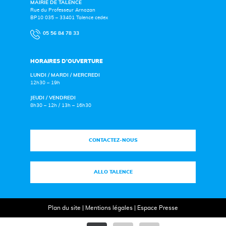
MAIRIE DE TALENCE
Rue du Professeur Arnozan
BP10 035 – 33401 Talence cedex
05 56 84 78 33
HORAIRES D’OUVERTURE
LUNDI / MARDI / MERCREDI
12h30 – 19h
JEUDI / VENDREDI
8h30 – 12h / 13h – 16h30
CONTACTEZ-NOUS
ALLO TALENCE
Plan du site
|
Mentions légales
|
Espace Presse