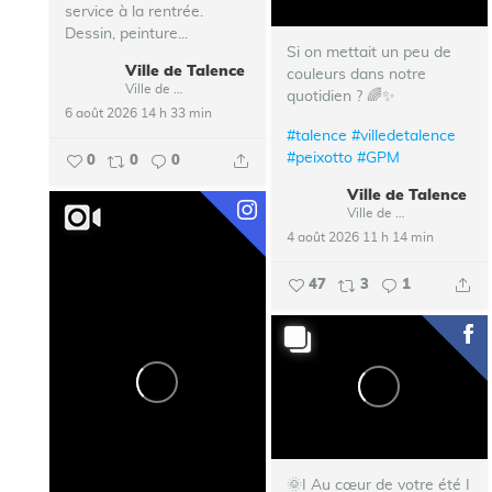
service à la rentrée.
Dessin, peinture...
Si on mettait un peu de
Ville de Talence
couleurs dans notre
Ville de Talence
quotidien ? 🌈✨
6 août 2026 14 h 33 min
#talence
#villedetalence
#peixotto
#GPM
0
0
0
Ville de Talence
Ville de Talence
4 août 2026 11 h 14 min
47
3
1
🌞I Au cœur de votre été I