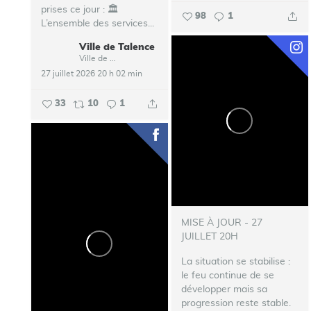
prises ce jour :
🏛️
98
1
L’ensemble des services...
Ville de Talence
Ville de Talence
27 juillet 2026 20 h 02 min
33
10
1
MISE À JOUR - 27
JUILLET 20H
La situation se stabilise :
le feu continue de se
développer mais sa
progression reste stable.