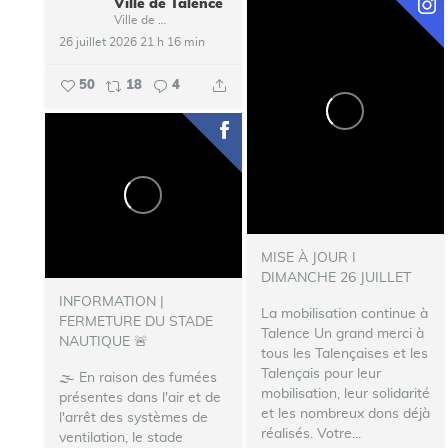
Ville de Talence
Ville de Talence
26 juillet 2026 21 h 16 min
50
18
4
MISE À JOUR I
DIMANCHE 26 JUILLET
INFORMATION |
La mobilisation continue à
FERMETURE DU STADE
Talence
Un grand merci à
NAUTIQUE 🚨
tous les Talençaises et les
Talençais pour leur
🌫️ En raison des fumées
mobilisation, leur solidarité
présentes dans l'air et de
et les nombreux dons déjà
l'arrêt des systèmes de
réalisés. Votre...
ventilation, le stade