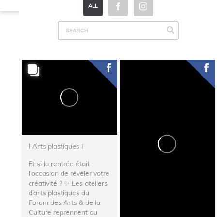
ALL
I Arts plastiques I
Et si la rentrée était
l'occasion de révéler votre
créativité ? ✨ Les ateliers
d’arts plastiques du
Forum des Arts & de la
Culture reprennent du