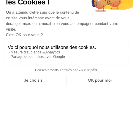
des pompiers hébergés à
Talence.
N’hésitez pas à
donner :
🍽️ Denrées...
Ville de Talence
Ville de Talence
25 juillet 2026 19 h 27 min
25
12
1
SHOW MORE