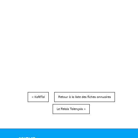
< KaféTal
Retour à la liste des fiches annuaires
Le Relais Talençais >