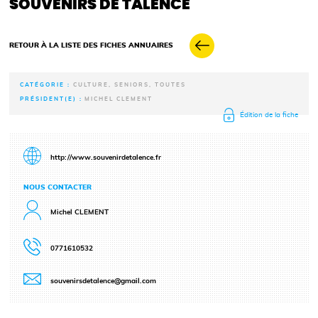
SOUVENIRS DE TALENCE
RETOUR À LA LISTE DES FICHES ANNUAIRES
CATÉGORIE :
CULTURE, SENIORS, TOUTES
PRÉSIDENT(E) :
MICHEL CLEMENT
Édition de la fiche
http://www.souvenirdetalence.fr
NOUS CONTACTER
Michel CLEMENT
0771610532
souvenirsdetalence@gmail.com