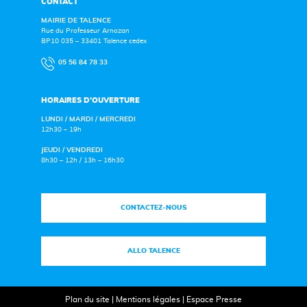
CONTACT
MAIRIE DE TALENCE
Rue du Professeur Arnozan
BP10 035 – 33401 Talence cedex
05 56 84 78 33
HORAIRES D’OUVERTURE
LUNDI / MARDI / MERCREDI
12h30 – 19h
JEUDI / VENDREDI
8h30 – 12h / 13h – 16h30
CONTACTEZ-NOUS
ALLO TALENCE
Plan du site
|
Mentions légales
|
Espace Presse