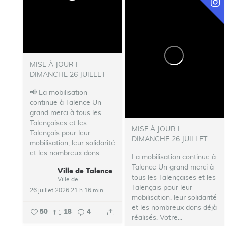
MISE À JOUR I
DIMANCHE 26 JUILLET
📢 La mobilisation
continue à Talence
Un
grand merci à tous les
Talençaises et les
MISE À JOUR I
Talençais pour leur
DIMANCHE 26 JUILLET
mobilisation, leur solidarité
et les nombreux dons...
La mobilisation continue à
Talence
Un grand merci à
Ville de Talence
tous les Talençaises et les
Ville de Talence
Talençais pour leur
26 juillet 2026 21 h 16 min
mobilisation, leur solidarité
et les nombreux dons déjà
50
18
4
réalisés. Votre...