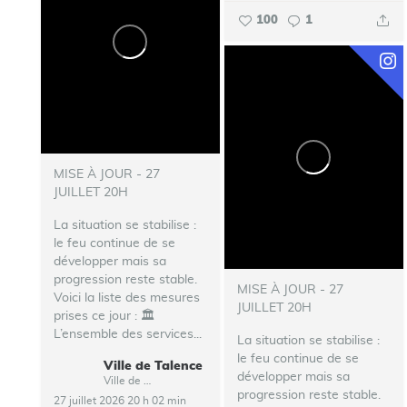
100
1
MISE À JOUR - 27
JUILLET 20H
La situation se stabilise :
le feu continue de se
développer mais sa
progression reste stable.
MISE À JOUR - 27
Voici la liste des mesures
JUILLET 20H
prises ce jour :
🏛️
L’ensemble des services...
La situation se stabilise :
le feu continue de se
Ville de Talence
développer mais sa
Ville de Talence
progression reste stable.
27 juillet 2026 20 h 02 min