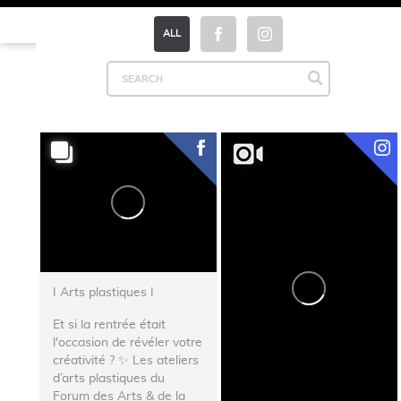
ALL
I Arts plastiques I
Et si la rentrée était
l'occasion de révéler votre
créativité ? ✨ Les ateliers
d’arts plastiques du
Forum des Arts & de la