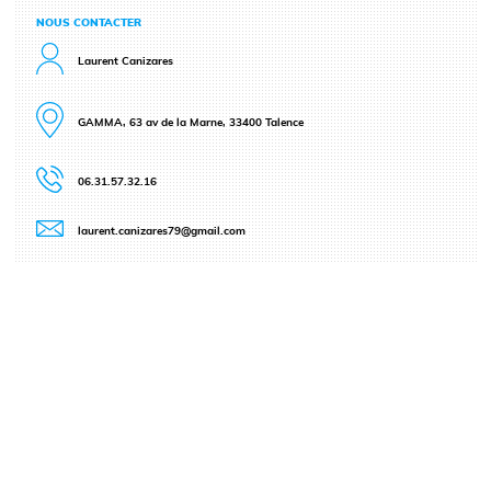
NOUS CONTACTER
Laurent Canizares
GAMMA, 63 av de la Marne, 33400 Talence
06.31.57.32.16
laurent.canizares79@gmail.com