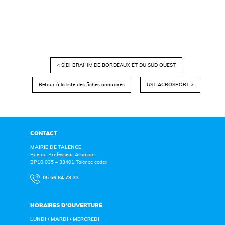
< SIDI BRAHIM DE BORDEAUX ET DU SUD OUEST
Retour à la liste des fiches annuaires
UST ACROSPORT >
CONTACT
MAIRIE DE TALENCE
Rue du Professeur Arnozan
BP10 035 – 33401 Talence cedex
05 56 84 78 33
HORAIRES D’OUVERTURE
LUNDI / MARDI / MERCREDI