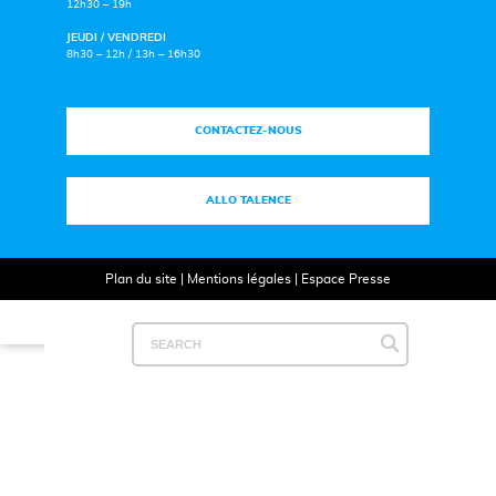
12h30 – 19h
JEUDI / VENDREDI
8h30 – 12h / 13h – 16h30
CONTACTEZ-NOUS
ALLO TALENCE
Plan du site
|
Mentions légales
|
Espace Presse