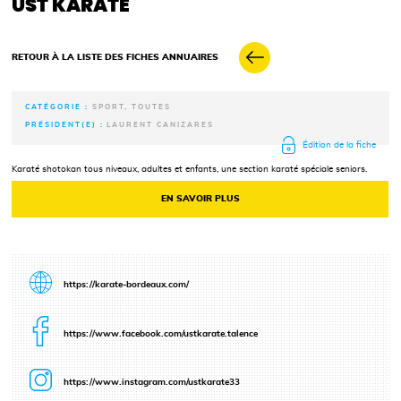
UST KARATÉ
RETOUR À LA LISTE DES FICHES ANNUAIRES
CATÉGORIE :
SPORT, TOUTES
PRÉSIDENT(E) :
LAURENT CANIZARES
Édition de la fiche
Karaté shotokan tous niveaux, adultes et enfants, une section karaté spéciale seniors.
EN SAVOIR PLUS
https://karate-bordeaux.com/
https://www.facebook.com/ustkarate.talence
https://www.instagram.com/ustkarate33