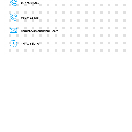
0672583656
0659412436
yogaetevasion@gmail.com
19h à 21h15