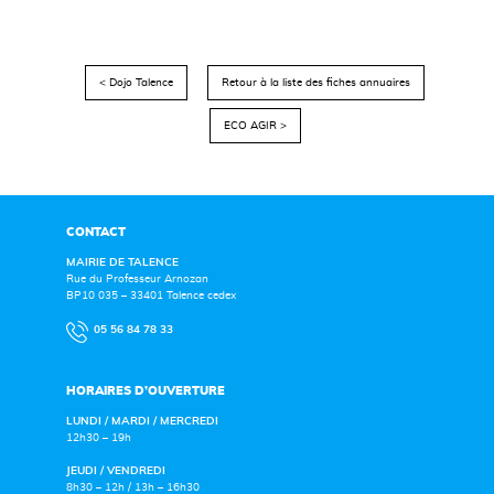
< Dojo Talence
Retour à la liste des fiches annuaires
ECO AGIR >
CONTACT
MAIRIE DE TALENCE
Rue du Professeur Arnozan
BP10 035 – 33401 Talence cedex
05 56 84 78 33
HORAIRES D’OUVERTURE
LUNDI / MARDI / MERCREDI
12h30 – 19h
JEUDI / VENDREDI
8h30 – 12h / 13h – 16h30