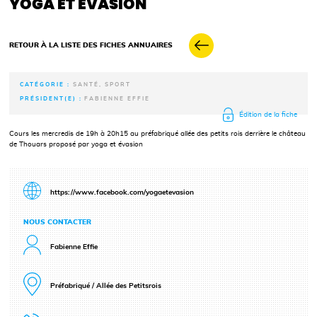
YOGA ET ÉVASION
RETOUR À LA LISTE DES FICHES ANNUAIRES
CATÉGORIE :
SANTÉ, SPORT
PRÉSIDENT(E) :
FABIENNE EFFIE
Édition de la fiche
Cours les mercredis de 19h à 20h15 au préfabriqué allée des petits rois derrière le château
de Thouars proposé par yoga et évasion
https://www.facebook.com/yogaetevasion
NOUS CONTACTER
Fabienne Effie
Préfabriqué / Allée des Petitsrois