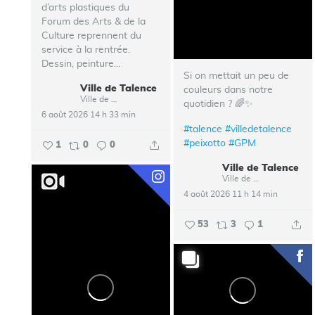
d’arts plastiques du
Forum des Arts & de la
Culture reprennent du
service à la rentrée.
Dessin, peinture...
Si on mettait un peu de
Ville de Talence
couleurs dans notre
Ville de Talence
quotidien ? 🌈✨
6 août 2026 14 h 33 min
#talence
#villedetalence
#peixotto
#GPM
1
0
0
Ville de Talence
Ville de Talence
4 août 2026 11 h 14 min
53
3
1