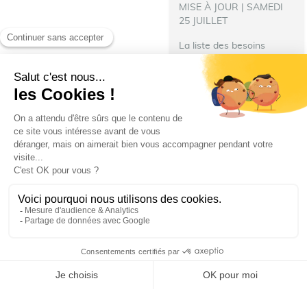
MISE À JOUR | SAMEDI
25 JUILLET
La liste des besoins
s’allonge !
‍ Nous avons
besoin de nourriture pour
les repas des pompiers
hébergés à Talence.
N’hésitez pas à donner :
Denrées immédiatement...
Ville de Talence
villedetalence
25 juillet 2026 19 h 29 min
69
6
SHOW MORE