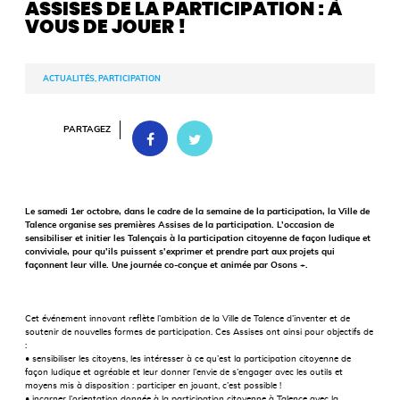
ASSISES DE LA PARTICIPATION : À
VOUS DE JOUER !
ACTUALITÉS, PARTICIPATION
PARTAGEZ
Le samedi 1er octobre, dans le cadre de la semaine de la participation, la Ville de
Talence organise ses premières Assises de la participation. L’occasion de
sensibiliser et initier les Talençais à la participation citoyenne de façon ludique et
conviviale, pour qu’ils puissent s’exprimer et prendre part aux projets qui
façonnent leur ville. Une journée co-conçue et animée par Osons +.
Cet événement innovant reﬂète l’ambition de la Ville de Talence d’inventer et de
soutenir de nouvelles formes de participation. Ces Assises ont ainsi pour objectifs de
:
• sensibiliser les citoyens, les intéresser à ce qu’est la participation citoyenne de
façon ludique et agréable et leur donner l’envie de s’engager avec les outils et
moyens mis à disposition : participer en jouant, c’est possible !
• incarner l’orientation donnée à la participation citoyenne à Talence avec la