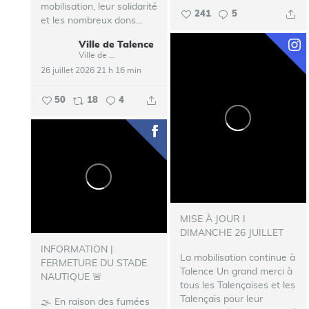
mobilisation, leur solidarité
241
5
et les nombreux dons...
Ville de Talence
Ville de Talence
26 juillet 2026 21 h 16 min
50
18
4
MISE À JOUR I
DIMANCHE 26 JUILLET
INFORMATION |
La mobilisation continue à
FERMETURE DU STADE
Talence
Un grand merci à
NAUTIQUE 🚨
tous les Talençaises et les
Talençais pour leur
🌫️ En raison des fumées