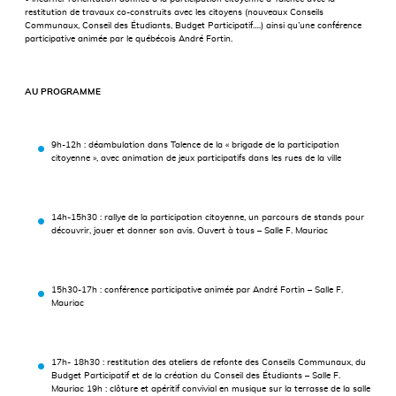
restitution de travaux co-construits avec les citoyens (nouveaux Conseils
Communaux, Conseil des Étudiants, Budget Participatif….) ainsi qu’une conférence
participative animée par le québécois André Fortin.
AU PROGRAMME
9h-12h : déambulation dans Talence de la « brigade de la participation
citoyenne », avec animation de jeux participatifs dans les rues de la ville
14h-15h30 : rallye de la participation citoyenne, un parcours de stands pour
découvrir, jouer et donner son avis. Ouvert à tous – Salle F. Mauriac
15h30-17h : conférence participative animée par André Fortin – Salle F.
Mauriac
17h- 18h30 : restitution des ateliers de refonte des Conseils Communaux, du
Budget Participatif et de la création du Conseil des Étudiants – Salle F.
Mauriac 19h : clôture et apéritif convivial en musique sur la terrasse de la salle