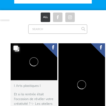
Plan du site
|
Mentions légales
|
Espace Presse
ALL
I Arts plastiques I
Et si la rentrée était
l'occasion de révéler votre
créativité ? ✨ Les ateliers