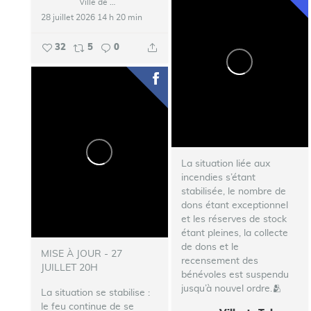
Ville de Talence
28 juillet 2026 14 h 20 min
32
5
0
La situation liée aux
incendies s’étant
stabilisée, le nombre de
dons étant exceptionnel
et les réserves de stock
étant pleines, la collecte
de dons et le
MISE À JOUR - 27
recensement des
JUILLET 20H
bénévoles est suspendu
jusqu’à nouvel ordre.🫂
La situation se stabilise :
le feu continue de se