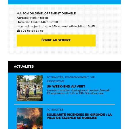
MAISON DU DÉVELOPPEMENT DURABLE
Adresse :
Parc Peixotto
Horaires :
lundi : 14h à 17h30,
du mardi au jeudi : 14h à 18h et vendredi de 14h à 16h45
☎ :
05 56 84 34 66
ÉCRIRE AU SERVICE
ACTUALITES
ACTUALITÉS, ENVIRONNEMENT, VIE
ASSOCIATIVE
UN WEEK-END AU VERT
Journée transition écologique et sociale Samedi
12 septembre de 14h à 19h Des idées, des
solutions et des rencontres pour passer à
l'action ! Cette journée réunit de nombreux
partenaires autour d'initiatives concrètes pour
un territoire plus durable et solidaire.
ACTUALITÉS
SOLIDARITÉ INCENDIES EN GIRONDE : LA
VILLE DE TALENCE SE MOBILISE