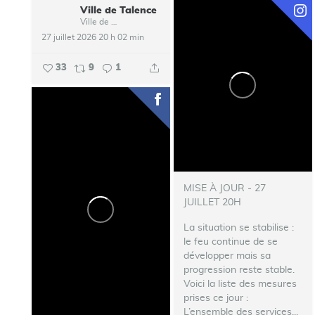
Ville de Talence
Ville de Talence
27 juillet 2026 20 h 02 min
33
9
1
MISE À JOUR - 27
JUILLET 20H
La situation se stabilise :
le feu continue de se
développer mais sa
progression reste stable.
Voici la liste des mesures
prises ce jour :
L’ensemble des services...