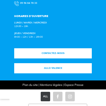
05 56 84 78 33
HORAIRES D’OUVERTURE
LUNDI / MARDI / MERCREDI
12h30 – 19h
JEUDI / VENDREDI
8h30 – 12h / 13h – 16h30
CONTACTEZ-NOUS
ALLO TALENCE
Plan du site
|
Mentions légales
|
Espace Presse
ALL