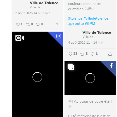
Ville de Talence
couleurs dans notre
Ville de Talence
quotidien ? 🌈✨
6 août 2026 14 h 33 min
#talence
#villedetalence
#peixotto
#GPM
1
0
0
Ville de Talence
Ville de Talence
4 août 2026 11 h 14 min
53
3
1
🌞I Au cœur de votre été I
🌞
L’Été métropolitain est de