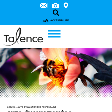
A
ACCESSIBILITÉ
A
ACCUEIL
>
AUTO-ÉVALUATION ÉCO-RESPONSABLE