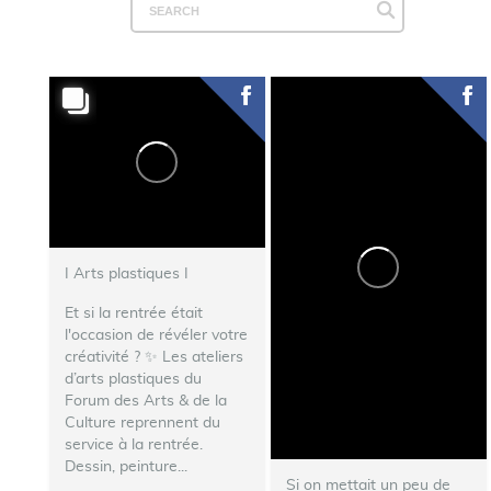
I Arts plastiques I
Et si la rentrée était
l'occasion de révéler votre
créativité ? ✨ Les ateliers
d’arts plastiques du
Forum des Arts & de la
Culture reprennent du
service à la rentrée.
Dessin, peinture...
Si on mettait un peu de