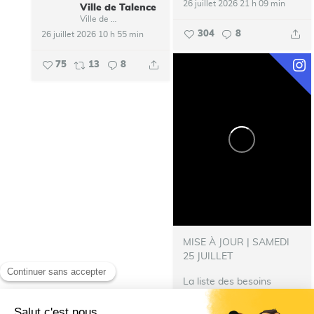
26 juillet 2026 21 h 09 min
Ville de Talence
Ville de Talence
304
8
26 juillet 2026 10 h 55 min
75
13
8
MISE À JOUR | SAMEDI
25 JUILLET
La liste des besoins
s’allonge !
‍ Nous avons
besoin de nourriture pour