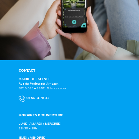
CONTACT
MAIRIE DE TALENCE
Rue du Professeur Arnozan
BP10 035 – 33401 Talence cedex
05 56 84 78 33
HORAIRES D’OUVERTURE
LUNDI / MARDI / MERCREDI
12h30 – 19h
JEUDI / VENDREDI