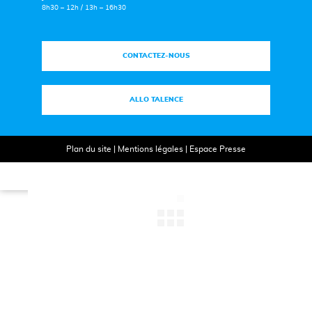
8h30 – 12h / 13h – 16h30
CONTACTEZ-NOUS
ALLO TALENCE
Plan du site
|
Mentions légales
|
Espace Presse