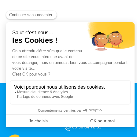
CONTACT
MAIRIE DE TALENCE
Rue du Professeur Arnozan
BP10 035 – 33401 Talence cedex
05 56 84 78 33