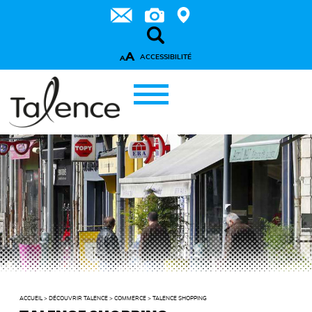
A
ACCESSIBILITÉ
A
ACCUEIL
>
DÉCOUVRIR TALENCE
>
COMMERCE
>
TALENCE SHOPPING