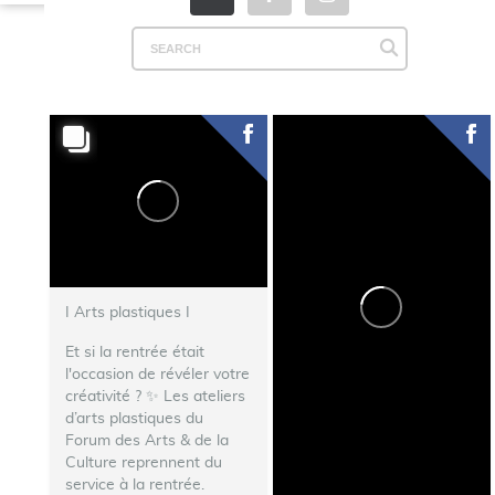
I Arts plastiques I
Et si la rentrée était
l'occasion de révéler votre
créativité ? ✨ Les ateliers
d’arts plastiques du
Forum des Arts & de la
Culture reprennent du
service à la rentrée.