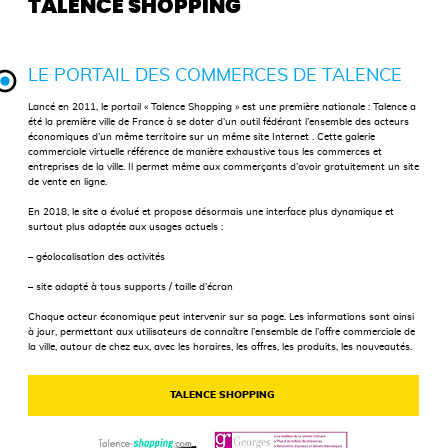
TALENCE SHOPPING
LE PORTAIL DES COMMERCES DE TALENCE
Lancé en 2011, le portail « Talence Shopping » est une première nationale : Talence a
été la première ville de France à se doter d’un outil fédérant l’ensemble des acteurs
économiques d’un même territoire sur un même site Internet . Cette galerie
commerciale virtuelle référence de manière exhaustive tous les commerces et
entreprises de la ville. Il permet même aux commerçants d’avoir gratuitement un site
de vente en ligne.
En 2018, le site a évolué et propose désormais une interface plus dynamique et
surtout plus adaptée aux usages actuels :
– géolocalisation des activités
– site adapté à tous supports / taille d’écran
Chaque acteur économique peut intervenir sur sa page. Les informations sont ainsi
à jour, permettant aux utilisateurs de connaître l’ensemble de l’offre commerciale de
la ville, autour de chez eux, avec les horaires, les offres, les produits, les nouveautés.
TALENCE SHOPPING