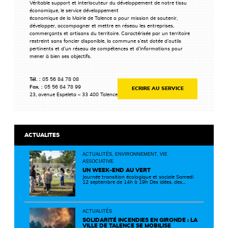
Véritable support et interlocuteur du développement de notre tissu
économique, le service développement
économique de la Mairie de Talence a pour mission de soutenir,
développer, accompagner et mettre en réseau les entreprises,
commerçants et artisans du territoire. Caractérisée par un territoire
restreint sans foncier disponible, la commune s’est dotée d’outils
pertinents et d’un réseau de compétences et d’informations pour
mener à bien ses objectifs.
Tél. :
05 56 84 78 08
Fax. :
05 56 84 78 99
ECRIRE AU SERVICE
23, avenue Espeleta – 33 400 Talence
ACTUALITES
ACTUALITÉS, ENVIRONNEMENT, VIE
ASSOCIATIVE
UN WEEK-END AU VERT
Journée transition écologique et sociale Samedi
12 septembre de 14h à 19h Des idées, des
solutions et des rencontres pour passer à
l'action ! Cette journée réunit de nombreux
partenaires autour d'initiatives concrètes pour
un territoire plus durable et solidaire.
ACTUALITÉS
SOLIDARITÉ INCENDIES EN GIRONDE : LA
VILLE DE TALENCE SE MOBILISE