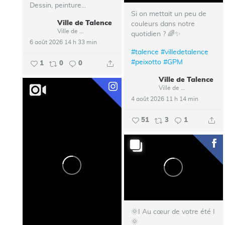
Dessin, peinture...
Si on mettait un peu de
Ville de Talence
couleurs dans notre
Ville de Talence
quotidien ? 🌈✨
6 août 2026 14 h 33 min
#talence
#villedetalence
#peixotto
#GPM
1
0
0
Ville de Talence
Ville de Talence
4 août 2026 11 h 14 min
51
3
1
🌞I Au cœur de votre été I
🌞