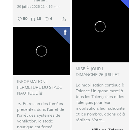
Ville de Talence
26 juillet 2026 21 h 16 min
50
18
4
MISE À JOUR I
DIMANCHE 26 JUILLET
INFORMATION |
La mobilisation continue à
FERMETURE DU STADE
Talence
Un grand merci à
NAUTIQUE 🚨
tous les Talençaises et les
Talençais pour leur
🌫️ En raison des fumées
mobilisation, leur solidarité
présentes dans l'air et de
et les nombreux dons déjà
l'arrêt des systèmes de
réalisés. Votre...
ventilation, le stade
nautique est fermé