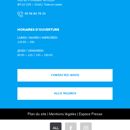
Rue du Professeur Arnozan
BP10 035 – 33401 Talence cedex
05 56 84 78 33
HORAIRES D’OUVERTURE
LUNDI / MARDI / MERCREDI
12h30 – 19h
JEUDI / VENDREDI
8h30 – 12h / 13h – 16h30
CONTACTEZ-NOUS
ALLO TALENCE
Plan du site
|
Mentions légales
|
Espace Presse
ALL