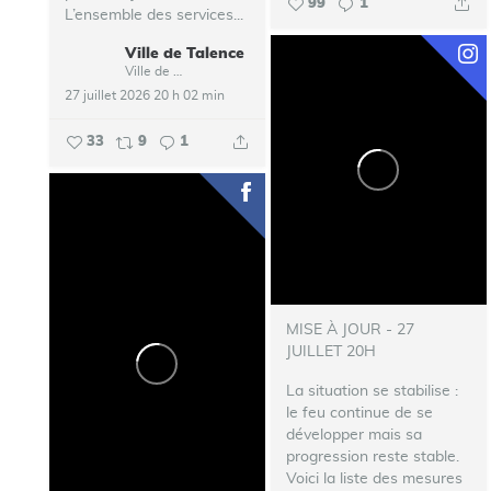
99
1
L’ensemble des services...
Ville de Talence
Ville de Talence
27 juillet 2026 20 h 02 min
33
9
1
MISE À JOUR - 27
JUILLET 20H
La situation se stabilise :
le feu continue de se
développer mais sa
progression reste stable.
Voici la liste des mesures