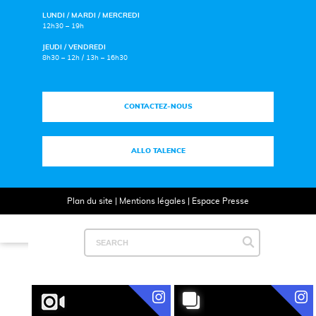
LUNDI / MARDI / MERCREDI
12h30 – 19h
JEUDI / VENDREDI
8h30 – 12h / 13h – 16h30
CONTACTEZ-NOUS
ALLO TALENCE
Plan du site
|
Mentions légales
|
Espace Presse