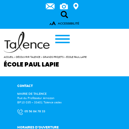
A
ACCESSIBILITÉ
A
ACCUEIL
>
DÉCOUVRIR TALENCE
>
GRANDS PROJETS
>
ÉCOLE PAUL LAPIE
ÉCOLE PAUL LAPIE
CONTACT
MAIRIE DE TALENCE
Rue du Professeur Arnozan
BP10 035 – 33401 Talence cedex
05 56 84 78 33
HORAIRES D’OUVERTURE