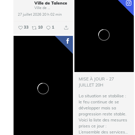
Ville de Talence
Ville de Talence
27 juillet 2026 20 h 02 min
33
10
1
MISE À JOUR - 27
JUILLET 20H
La situation se stabilise :
le feu continue de se
développer mais sa
progression reste stable.
Voici la liste des mesures
prises ce jour :
L’ensemble des services...