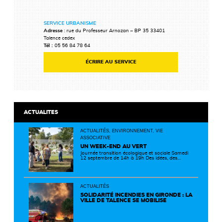
SERVICE URBANISME
Adresse
: rue du Professeur Arnozan – BP 35 33401
Talence cedex
Tél :
05 56 84 78 64
ÉCRIRE AU SERVICE
ACTUALITES
ACTUALITÉS, ENVIRONNEMENT, VIE
ASSOCIATIVE
UN WEEK-END AU VERT
Journée transition écologique et sociale Samedi
12 septembre de 14h à 19h Des idées, des
solutions et des rencontres pour passer à
l'action ! Cette journée réunit de nombreux
partenaires autour d'initiatives concrètes pour
un territoire plus durable et solidaire.
ACTUALITÉS
SOLIDARITÉ INCENDIES EN GIRONDE : LA
VILLE DE TALENCE SE MOBILISE