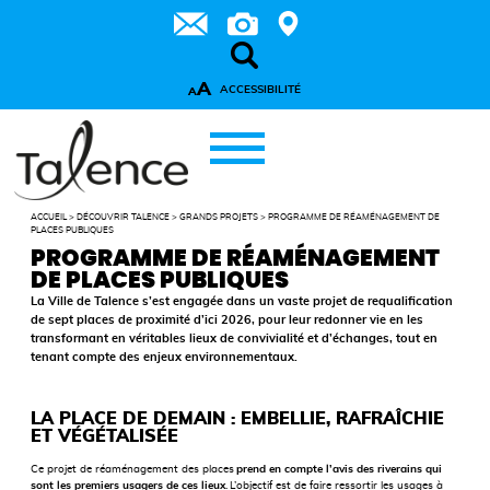
A
ACCESSIBILITÉ
A
ACCUEIL
>
DÉCOUVRIR TALENCE
>
GRANDS PROJETS
>
PROGRAMME DE RÉAMÉNAGEMENT DE
PLACES PUBLIQUES
PROGRAMME DE RÉAMÉNAGEMENT
DE PLACES PUBLIQUES
La Ville de Talence s’est engagée dans un vaste projet de requalification
de sept places de proximité d’ici 2026, pour leur redonner vie en les
transformant en véritables lieux de convivialité et d’échanges, tout en
tenant compte des enjeux environnementaux.
LA PLACE DE DEMAIN : EMBELLIE, RAFRAÎCHIE
ET VÉGÉTALISÉE
Ce projet de réaménagement des places
prend en compte l’avis des riverains qui
sont les premiers usagers de ces lieux
. L’objectif est de faire ressortir les usages à