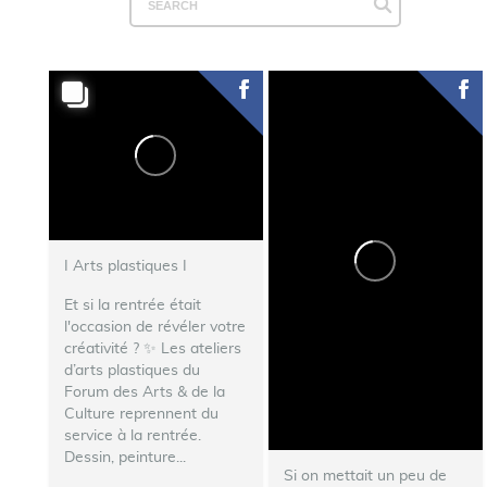
I Arts plastiques I
Et si la rentrée était
l'occasion de révéler votre
créativité ? ✨ Les ateliers
d’arts plastiques du
Forum des Arts & de la
Culture reprennent du
service à la rentrée.
Dessin, peinture...
Si on mettait un peu de