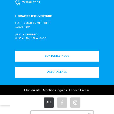
05 56 84 78 33
HORAIRES D’OUVERTURE
LUNDI / MARDI / MERCREDI
12h30 – 19h
JEUDI / VENDREDI
8h30 – 12h / 13h – 16h30
CONTACTEZ-NOUS
ALLO TALENCE
Plan du site
|
Mentions légales
|
Espace Presse
ALL