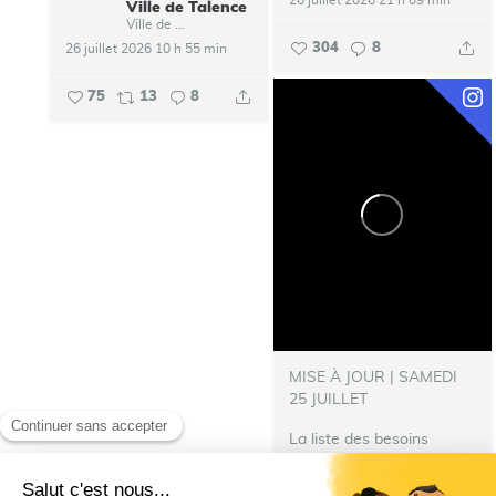
26 juillet 2026 21 h 09 min
Ville de Talence
Ville de Talence
304
8
26 juillet 2026 10 h 55 min
75
13
8
MISE À JOUR | SAMEDI
25 JUILLET
La liste des besoins
s’allonge !
‍ Nous avons
besoin de nourriture pour