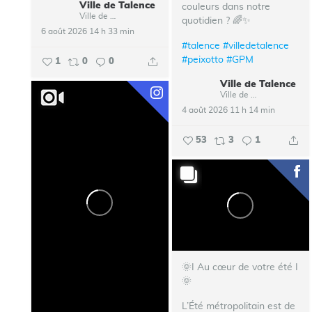
Ville de Talence
couleurs dans notre
Ville de Talence
quotidien ? 🌈✨
6 août 2026 14 h 33 min
#talence
#villedetalence
#peixotto
#GPM
1
0
0
Ville de Talence
Ville de Talence
4 août 2026 11 h 14 min
53
3
1
🌞I Au cœur de votre été I
🌞
L’Été métropolitain est de