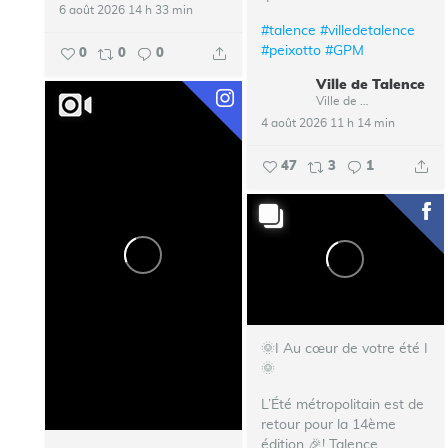
6 août 2026 14 h 33 min
#talence
#villedetalence
#peixotto
#GPM
0
0
0
Ville de Talence
Ville de Talence
4 août 2026 11 h 14 min
47
3
1
🌞I Au cœur de votre été I
🌞
L’Été métropolitain est de
retour pour la 14ème
édition 🎉!
Talence