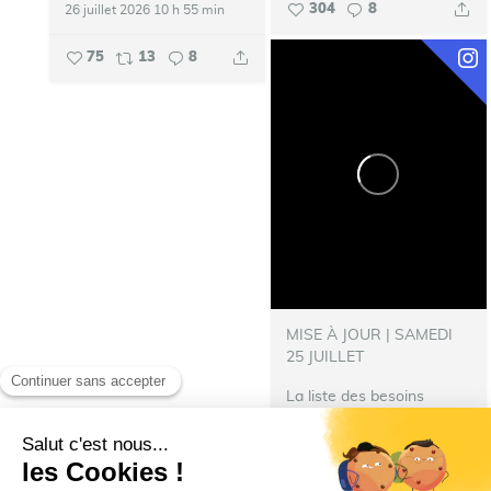
304
8
26 juillet 2026 10 h 55 min
75
13
8
MISE À JOUR | SAMEDI
25 JUILLET
La liste des besoins
s’allonge !
‍ Nous avons
besoin de nourriture pour
les repas des pompiers
hébergés à Talence.