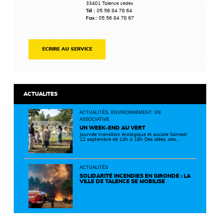
33401 Talence cedex
Tél :
05 56 84 78 64
Fax :
05 56 84 78 67
ECRIRE AU SERVICE
ACTUALITES
ACTUALITÉS, ENVIRONNEMENT, VIE
ASSOCIATIVE
UN WEEK-END AU VERT
Journée transition écologique et sociale Samedi
12 septembre de 14h à 19h Des idées, des
solutions et des rencontres pour passer à
l'action ! Cette journée réunit de nombreux
partenaires autour d'initiatives concrètes pour
un territoire plus durable et solidaire.
ACTUALITÉS
SOLIDARITÉ INCENDIES EN GIRONDE : LA
VILLE DE TALENCE SE MOBILISE