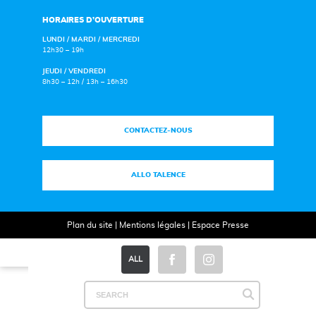
HORAIRES D’OUVERTURE
LUNDI / MARDI / MERCREDI
12h30 – 19h
JEUDI / VENDREDI
8h30 – 12h / 13h – 16h30
CONTACTEZ-NOUS
ALLO TALENCE
Plan du site
|
Mentions légales
|
Espace Presse
ALL