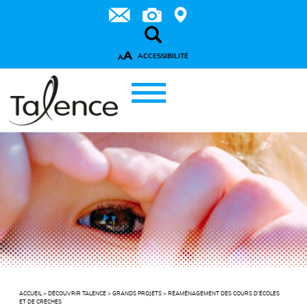
A
ACCESSIBILITÉ
A
ACCUEIL
>
DÉCOUVRIR TALENCE
>
GRANDS PROJETS
>
RÉAMÉNAGEMENT DES COURS D’ÉCOLES
ET DE CRÈCHES