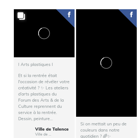
I Arts plastiques I
Et si la rentrée était
l'occasion de révéler votre
créativité ? ✨ Les ateliers
d’arts plastiques du
Forum des Arts & de la
Culture reprennent du
service à la rentrée.
Dessin, peinture...
Si on mettait un peu de
Ville de Talence
couleurs dans notre
Ville de Talence
quotidien ? 🌈✨