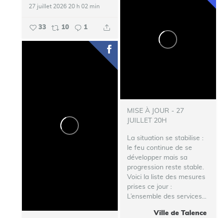
27 juillet 2026 20 h 02 min
33
10
1
MISE À JOUR - 27
JUILLET 20H
La situation se stabilise :
le feu continue de se
développer mais sa
progression reste stable.
Voici la liste des mesures
prises ce jour :
L’ensemble des services...
Ville de Talence