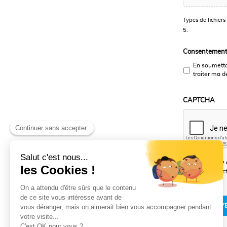
Types de fichiers 
5.
Consentemen
En soumettan
traiter ma 
CAPTCHA
Pour connaître e
données collect