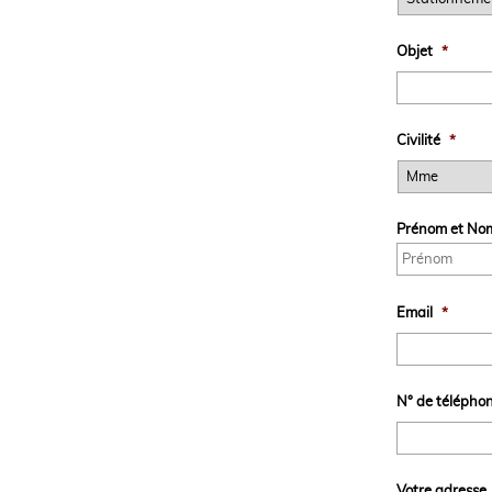
Objet
*
Civilité
*
Prénom et No
Email
*
N° de télépho
Votre adresse