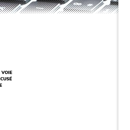
 VOIE
CCUSÉ
E