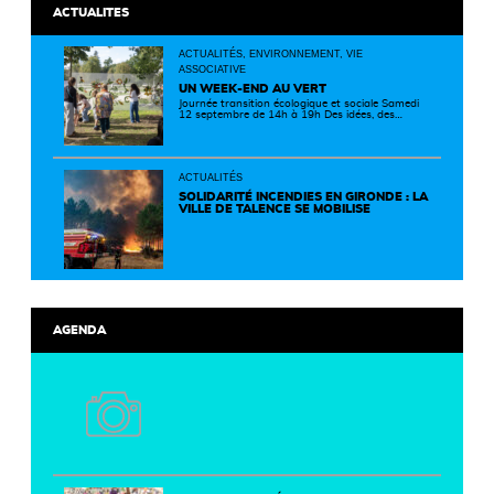
ACTUALITES
ACTUALITÉS, ENVIRONNEMENT, VIE
ASSOCIATIVE
UN WEEK-END AU VERT
Journée transition écologique et sociale Samedi
12 septembre de 14h à 19h Des idées, des
solutions et des rencontres pour passer à
l'action ! Cette journée réunit de nombreux
partenaires autour d'initiatives concrètes pour
un territoire plus durable et solidaire.
ACTUALITÉS
SOLIDARITÉ INCENDIES EN GIRONDE : LA
VILLE DE TALENCE SE MOBILISE
AGENDA