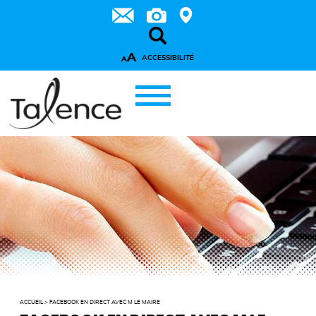
A
ACCESSIBILITÉ
A
ACCUEIL
>
FACEBOOK EN DIRECT AVEC M LE MAIRE