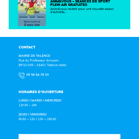
ANIM&VOUS – SÉANCES DE SPORT
PLEIN AIR GRATUITES
Anim&vous revient pour une nouvelle saison
d’activités…
CONTACT
MAIRIE DE TALENCE
Rue du Professeur Arnozan
BP10 035 – 33401 Talence cedex
05 56 84 78 33
HORAIRES D’OUVERTURE
LUNDI / MARDI / MERCREDI
12h30 – 19h
JEUDI / VENDREDI
8h30 – 12h / 13h – 16h30