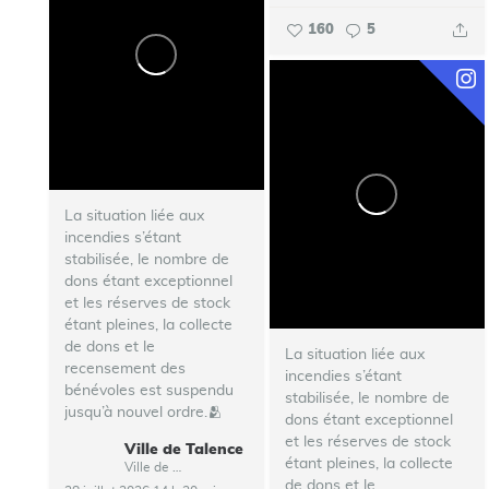
160
5
La situation liée aux
incendies s’étant
stabilisée, le nombre de
dons étant exceptionnel
et les réserves de stock
étant pleines, la collecte
de dons et le
La situation liée aux
recensement des
incendies s’étant
bénévoles est suspendu
stabilisée, le nombre de
jusqu’à nouvel ordre.🫂
dons étant exceptionnel
et les réserves de stock
Ville de Talence
...
étant pleines, la collecte
Ville de Talence
de dons et le