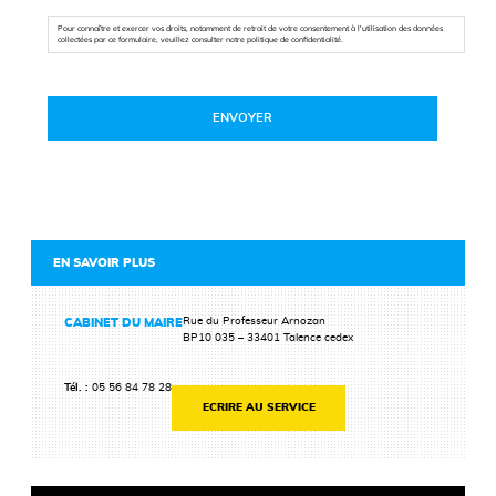
Pour connaître et exercer vos droits, notamment de retrait de votre consentement à l'utilisation des données
collectées par ce formulaire, veuillez consulter notre politique de confidentialité.
EN SAVOIR PLUS
Rue du Professeur Arnozan
CABINET DU MAIRE
BP10 035 – 33401 Talence cedex
Tél. :
05 56 84 78 28
ECRIRE AU SERVICE