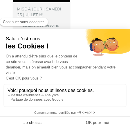
MISE À JOUR | SAMEDI
25 JUILLET 🚨
📢 La liste des besoins
s’allonge !
👨‍🚒 Nous
avons besoin de
nourriture pour les repas
des pompiers hébergés à
Talence.
N’hésitez pas à
donner :
🍽️ Denrées...
Ville de Talence
Ville de Talence
25 juillet 2026 19 h 27 min
25
13
1
SHOW MORE