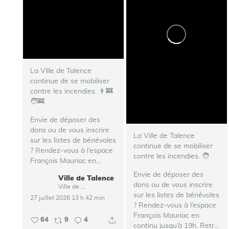
La Ville de Talence
continue de se mobiliser
contre les incendies. 👨‍🚒
🧑‍🚒
Envie de déposer des
dons ou de vous inscrire
La Ville de Talence
sur les listes de bénévoles
continue de se mobiliser
? Rendez-vous à l’espace
contre les incendies. ‍🧑‍
François Mauriac en...
Envie de déposer des
Ville de Talence
dons ou de vous inscrire
Ville de Talence
sur les listes de bénévoles
27 juillet 2026 13 h 42 min
? Rendez-vous à l’espace
François Mauriac en
64
9
4
continu jusqu’à 19h.
Retr...