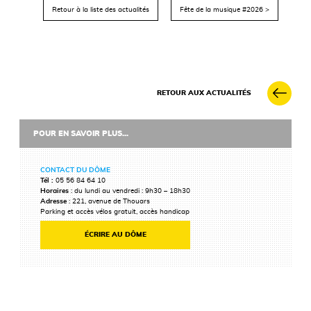
Retour à la liste des actualités
Fête de la musique #2026 >
RETOUR AUX ACTUALITÉS
POUR EN SAVOIR PLUS...
CONTACT DU DÔME
Tél :
05 56 84 64 10
Horaires
: du lundi au vendredi : 9h30 – 18h30
Adresse
: 221, avenue de Thouars
Parking et accès vélos gratuit, accès handicap
ÉCRIRE AU DÔME