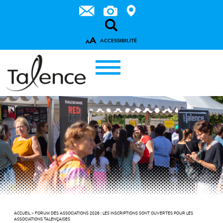
A
ACCESSIBILITÉ
A
ACCUEIL
>
FORUM DES ASSOCIATIONS 2026 : LES INSCRIPTIONS SONT OUVERTES POUR LES
ASSOCIATIONS TALENÇAISES