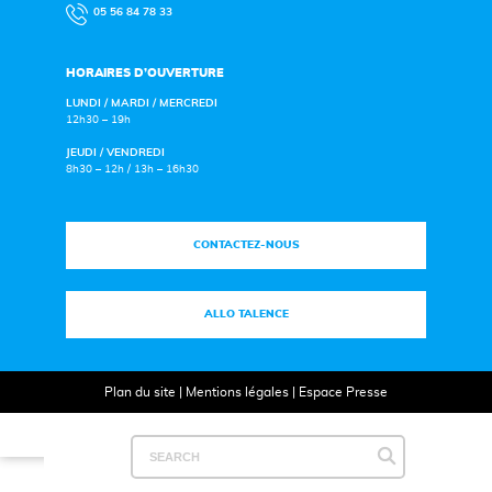
05 56 84 78 33
HORAIRES D’OUVERTURE
LUNDI / MARDI / MERCREDI
12h30 – 19h
JEUDI / VENDREDI
8h30 – 12h / 13h – 16h30
CONTACTEZ-NOUS
ALLO TALENCE
Plan du site
|
Mentions légales
|
Espace Presse