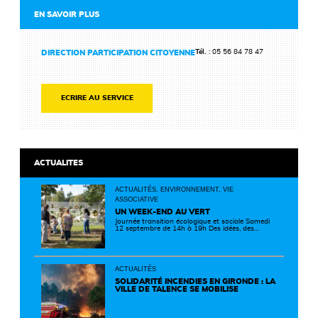
EN SAVOIR PLUS
Tél.
: 05 56 84 78 47
DIRECTION PARTICIPATION CITOYENNE
ECRIRE AU SERVICE
ACTUALITES
ACTUALITÉS, ENVIRONNEMENT, VIE
ASSOCIATIVE
UN WEEK-END AU VERT
Journée transition écologique et sociale Samedi
12 septembre de 14h à 19h Des idées, des
solutions et des rencontres pour passer à
l'action ! Cette journée réunit de nombreux
partenaires autour d'initiatives concrètes pour
un territoire plus durable et solidaire.
ACTUALITÉS
SOLIDARITÉ INCENDIES EN GIRONDE : LA
VILLE DE TALENCE SE MOBILISE