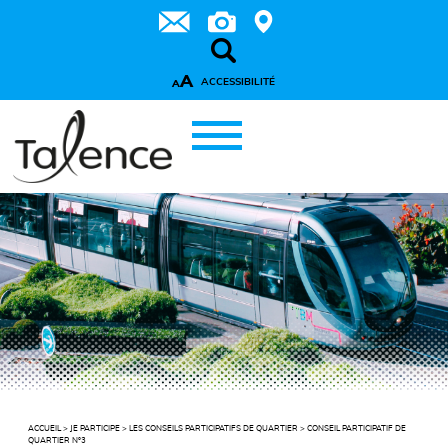
A
ACCESSIBILITÉ
A
ACCUEIL
>
JE PARTICIPE
>
LES CONSEILS PARTICIPATIFS DE QUARTIER
>
CONSEIL PARTICIPATIF DE
QUARTIER N°3