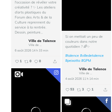
l'occasion de révéler votre
créativité ? ✨ Les ateliers
d’arts plastiques du
Forum des Arts & de la
Culture reprennent du
service à la rentrée.
Dessin, peinture...
Si on mettait un peu de
Ville de Talence
couleurs dans notre
Ville de Talence
quotidien ? 🌈✨
6 août 2026 14 h 33 min
#talence
#villedetalence
#peixotto
#GPM
1
0
0
Ville de Talence
Ville de Talence
4 août 2026 11 h 14 min
53
3
1