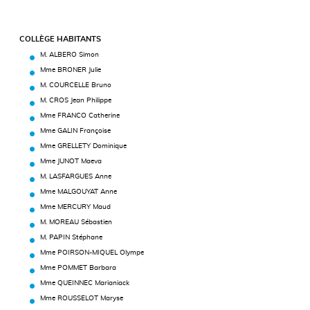
COLLÈGE HABITANTS
M. ALBERO Simon
Mme BRONER Julie
M. COURCELLE Bruno
M. CROS Jean Philippe
Mme FRANCO Catherine
Mme GALIN Françoise
Mme GRELLETY Dominique
Mme JUNOT Maeva
M. LASFARGUES Anne
Mme MALGOUYAT Anne
Mme MERCURY Maud
M. MOREAU Sébastien
M. PAPIN Stéphane
Mme POIRSON-MIQUEL Olympe
Mme POMMET Barbara
Mme QUEINNEC Marianiack
Mme ROUSSELOT Maryse