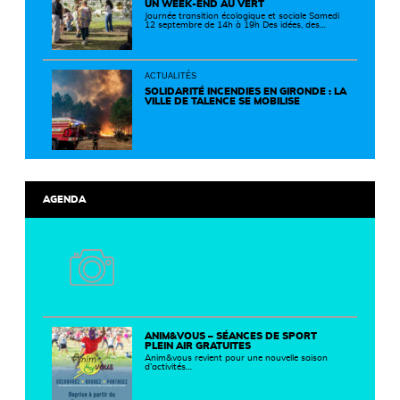
UN WEEK-END AU VERT
Journée transition écologique et sociale Samedi
12 septembre de 14h à 19h Des idées, des
solutions et des rencontres pour passer à
l'action ! Cette journée réunit de nombreux
partenaires autour d'initiatives concrètes pour
un territoire plus durable et solidaire.
ACTUALITÉS
SOLIDARITÉ INCENDIES EN GIRONDE : LA
VILLE DE TALENCE SE MOBILISE
AGENDA
ANIM&VOUS – SÉANCES DE SPORT
PLEIN AIR GRATUITES
Anim&vous revient pour une nouvelle saison
d’activités…