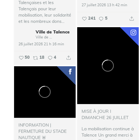
Talençaises et les
27 juillet 2026 13 h 42 min
Talençais pour leur
mobilisation, leur solidarité
241
5
et les nombreux dons...
Ville de Talence
Ville de Talence
26 juillet 2026 21 h 16 min
50
18
4
MISE À JOUR I
DIMANCHE 26 JUILLET
INFORMATION |
La mobilisation continue à
FERMETURE DU STADE
Talence
Un grand merci à
NAUTIQUE 🚨