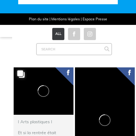
Plan du site
|
Mentions légales
|
Espace Presse
ALL
I Arts plastiques I
Et si la rentrée était