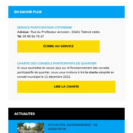
EN SAVOIR PLUS
SERVICE PARTICIPATION CITOYENNE
Adresse
: Rue du Professeur Arnozan- 33401 Talence cedex
Tél
. 05 56 84 78 47
ÉCRIRE AU SERVICE
CHARTE DES CONSEILS PARTICIPATIFS DE QUARTIER
Si vous souhaitez en savoir plus sur le fonctionnement des conseils
participatifs de quartier, nous vous invitons à lire
la charte
adoptée en
conseil municipal le 12 décembre 2022.
LIRE LA CHARTE
ACTUALITES
ACTUALITÉS, ENVIRONNEMENT, VIE
ASSOCIATIVE