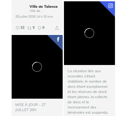
Ville de Talence
...
Ville de Talence
28 juillet 2026 14 h 20 min
32
5
0
La situation liée aux
incendies s’étant
stabilisée, le nombre de
dons étant exceptionnel
et les réserves de stock
étant pleines, la collecte
de dons et le
MISE À JOUR - 27
recensement des
JUILLET 20H
bénévoles est suspendu